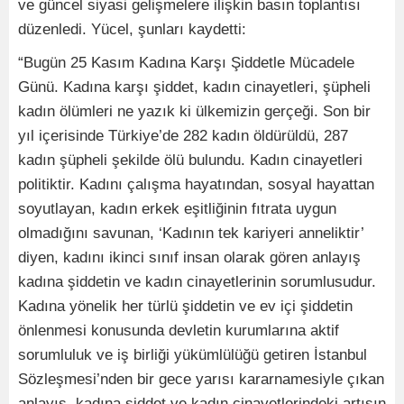
ve güncel siyasi gelişmelere ilişkin basın toplantısı
düzenledi. Yücel, şunları kaydetti:
“Bugün 25 Kasım Kadına Karşı Şiddetle Mücadele
Günü. Kadına karşı şiddet, kadın cinayetleri, şüpheli
kadın ölümleri ne yazık ki ülkemizin gerçeği. Son bir
yıl içerisinde Türkiye’de 282 kadın öldürüldü, 287
kadın şüpheli şekilde ölü bulundu. Kadın cinayetleri
politiktir. Kadını çalışma hayatından, sosyal hayattan
soyutlayan, kadın erkek eşitliğinin fıtrata uygun
olmadığını savunan, ‘Kadının tek kariyeri anneliktir’
diyen, kadını ikinci sınıf insan olarak gören anlayış
kadına şiddetin ve kadın cinayetlerinin sorumlusudur.
Kadına yönelik her türlü şiddetin ve ev içi şiddetin
önlenmesi konusunda devletin kurumlarına aktif
sorumluluk ve iş birliği yükümlülüğü getiren İstanbul
Sözleşmesi’nden bir gece yarısı kararnamesiyle çıkan
anlayış, kadına şiddet ve kadın cinayetlerindeki artışın