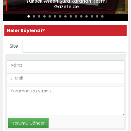
Yüksek Askeri Şura kararları Resmi
Gazete'de
Neler Söylendi?
Site