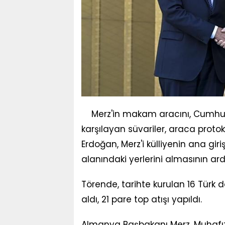
Merz'in makam aracını, Cumhur
karşılayan süvariler, araca proto
Erdoğan, Merz'i külliyenin ana giri
alanındaki yerlerini almasının ardı
Törende, tarihte kurulan 16 Türk d
aldı, 21 pare top atışı yapıldı.
Almanya Başbakanı Merz, Muhafız 