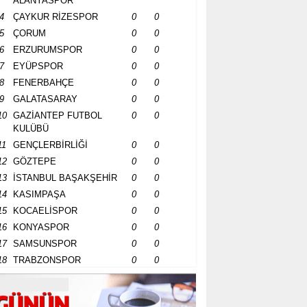
ALANYASPOR
4
ÇAYKUR RİZESPOR
0
0
5
ÇORUM
0
0
6
ERZURUMSPOR
0
0
7
EYÜPSPOR
0
0
8
FENERBAHÇE
0
0
9
GALATASARAY
0
0
10
GAZİANTEP FUTBOL
0
0
KULÜBÜ
11
GENÇLERBİRLİĞİ
0
0
12
GÖZTEPE
0
0
13
İSTANBUL BAŞAKŞEHİR
0
0
14
KASIMPAŞA
0
0
15
KOCAELİSPOR
0
0
16
KONYASPOR
0
0
17
SAMSUNSPOR
0
0
18
TRABZONSPOR
0
0