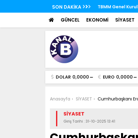
 FETÖ'nün suikast timindeki Burkay
SON DAKİKA
TBMM Genel Kurulu
oldu
seçim yapıldı
GÜNCEL
EKONOMİ
SİYASET
DOLAR
0,0000
EURO
0,0000
Anasayfa
SİYASET
Cumhurbaşkanı Erdo
SİYASET
Giriş Tarihi : 31-10-2025 13:41
Cumhurbaşkan