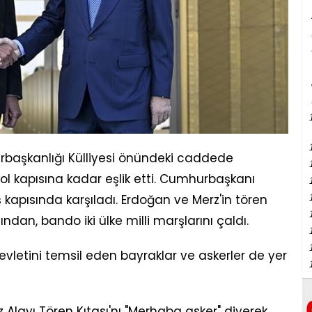
başkanlığı Külliyesi önündeki caddede
kol kapısına kadar eşlik etti. Cumhurbaşkanı
ş kapısında karşıladı. Erdoğan ve Merz'in tören
ndan, bando iki ülke milli marşlarını çaldı.
evletini temsil eden bayraklar ve askerler de yer
Alayı Tören Kıtası'nı "Merhaba asker" diyerek