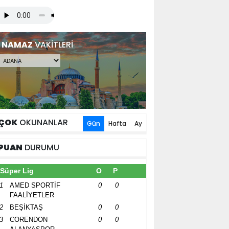
NAMAZ
VAKİTLERİ
ÇOK
OKUNANLAR
Gün
Hafta
Ay
PUAN
DURUMU
Süper Lig
O
P
1
AMED SPORTİF
0
0
FAALİYETLER
2
BEŞİKTAŞ
0
0
3
CORENDON
0
0