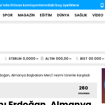
'nda ihtisas komisyonlarındaki boş üyeliklere
MSB: TSK, ka
almaya dev
SPOR
MAGAZİN
EĞİTİM
DÜNYA
SAĞLIK
VİDEO
STERLIN
0,0000
ALTIN
000,00
BİST
00.000
ğan, Almanya Başbakanı Merz'i resmi törenle karşıladı
260
OKUNMA
ı Erdoğan, Almanya