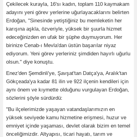
Çekilecek kurayla, 16'sı kadın, toplam 110 kaymakam
adayını yeni görev yerlerine uğurlayacaklarını belirten
Erdoğan, "Sinesinde yetiştiğiniz bu memleketin her
karışına aşkla, özveriyle, yüksek bir şuurla hizmet
edeceğinizden en ufak bir şüphe duymuyorum. Her
birinize Cenab-ı Mevla'dan üstün başarılar niyaz
ediyorum. Yeni görev yerleriniz şimdiden hayırlı uğurlu
olsun." diye konuştu.
Enez'den Şemdinli'ye, Şavşat'tan Datça'ya, Aralık'tan
Gökçeada'ya kadar 81 ilin ve 922 ilçenin kendileri için
aynı önem ve kıymette olduğunu vurgulayan Erdoğan,
sözlerini şöyle sürdürdü:
"Bu ilçelerimizde yaşayan vatandaşlarımızın en
yüksek seviyede kamu hizmetine erişmesi, huzur ve
emniyet içinde yaşaması, devlet olarak bizim en temel
önceliğimizdir. Altyapısı, ticari hayatı, tarım ve