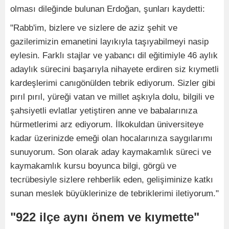
olması dileğinde bulunan Erdoğan, şunları kaydetti:
"Rabb'im, bizlere ve sizlere de aziz şehit ve
gazilerimizin emanetini layıkıyla taşıyabilmeyi nasip
eylesin. Farklı stajlar ve yabancı dil eğitimiyle 46 aylık
adaylık sürecini başarıyla nihayete erdiren siz kıymetli
kardeşlerimi canıgönülden tebrik ediyorum. Sizler gibi
pırıl pırıl, yüreği vatan ve millet aşkıyla dolu, bilgili ve
şahsiyetli evlatlar yetiştiren anne ve babalarınıza
hürmetlerimi arz ediyorum. İlkokuldan üniversiteye
kadar üzerinizde emeği olan hocalarınıza saygılarımı
sunuyorum. Son olarak aday kaymakamlık süreci ve
kaymakamlık kursu boyunca bilgi, görgü ve
tecrübesiyle sizlere rehberlik eden, gelişiminize katkı
sunan meslek büyüklerinize de tebriklerimi iletiyorum."
"922 ilçe aynı önem ve kıymette"