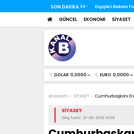
e Bazı Kanunlarda Değişiklik Yapılmasına
SON DAKİKA
Dışişleri Bakanı 
te'de
Ülke Hedefimizde 
GÜNCEL
EKONOMİ
SİYASET
DOLAR
0,0000
EURO
0,0000
Anasayfa
SİYASET
Cumhurbaşkanı Erd
SİYASET
Giriş Tarihi : 21-08-2025 14:59
Cumhurbaşkan