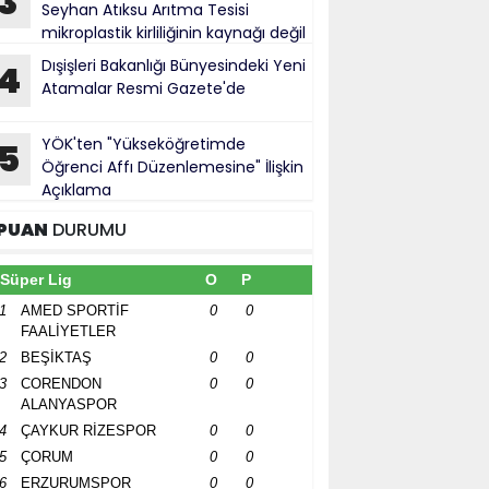
3
Seyhan Atıksu Arıtma Tesisi
mikroplastik kirliliğinin kaynağı değil
Dışişleri Bakanlığı Bünyesindeki Yeni
4
Atamalar Resmi Gazete'de
YÖK'ten "Yükseköğretimde
5
Öğrenci Affı Düzenlemesine" İlişkin
Açıklama
PUAN
DURUMU
Süper Lig
O
P
1
AMED SPORTİF
0
0
FAALİYETLER
2
BEŞİKTAŞ
0
0
3
CORENDON
0
0
ALANYASPOR
4
ÇAYKUR RİZESPOR
0
0
5
ÇORUM
0
0
6
ERZURUMSPOR
0
0