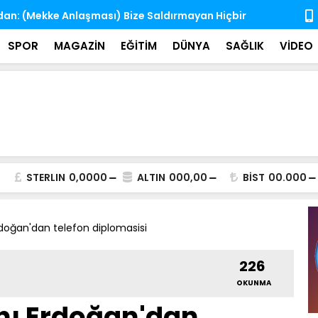
Fidan: (Mekke Anlaşması) Bize Saldırmayan Hiçbir
YKS Tercih 
Değil
SPOR
MAGAZİN
EĞİTİM
DÜNYA
SAĞLIK
VİDEO
STERLIN
0,0000
ALTIN
000,00
BİST
00.000
oğan'dan telefon diplomasisi
226
OKUNMA
ı Erdoğan'dan