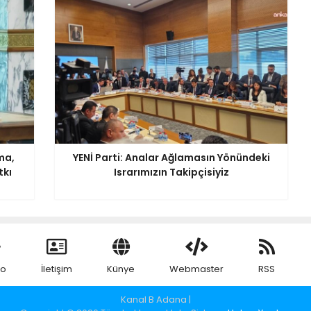
ma,
YENİ Parti: Analar Ağlamasın Yönündeki
tkı
Israrımızın Takipçisiyiz
eo
İletişim
Künye
Webmaster
RSS
Kanal B Adana |