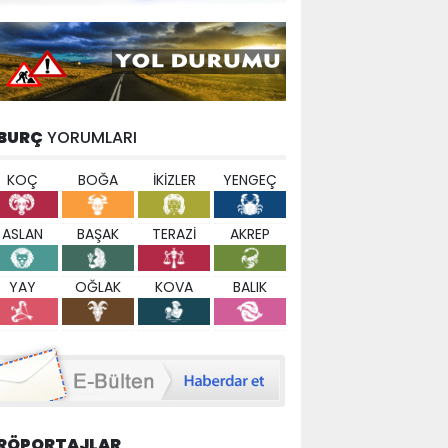
BURÇ
YORUMLARI
KOÇ
BOĞA
İKİZLER
YENGEÇ
ASLAN
BAŞAK
TERAZİ
AKREP
YAY
OĞLAK
KOVA
BALIK
RÖPORTAJLAR