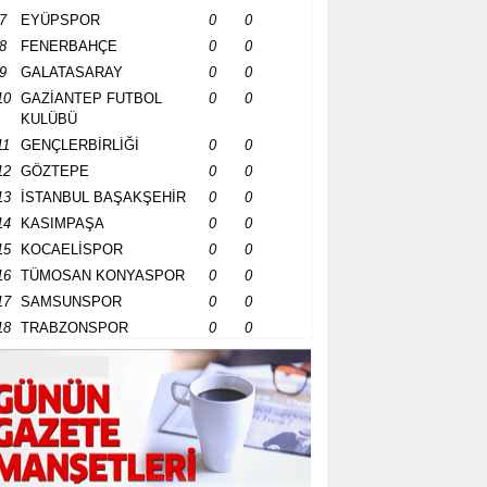
7
EYÜPSPOR
0
0
8
FENERBAHÇE
0
0
9
GALATASARAY
0
0
10
GAZİANTEP FUTBOL
0
0
KULÜBÜ
11
GENÇLERBİRLİĞİ
0
0
12
GÖZTEPE
0
0
13
İSTANBUL BAŞAKŞEHİR
0
0
14
KASIMPAŞA
0
0
15
KOCAELİSPOR
0
0
16
TÜMOSAN KONYASPOR
0
0
17
SAMSUNSPOR
0
0
18
TRABZONSPOR
0
0