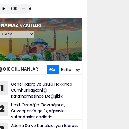
NAMAZ
VAKİTLERİ
ÇOK
OKUNANLAR
Gün
Hafta
Ay
Genel Kadro ve Usulü Hakkında
1
Cumhurbaşkanlığı
Kararnamesinde Değişiklik
Ümit Özdağ’ın “Bayrağını al,
2
Güvenpark’a gel” çağrısıyla
vatandaşlar gazilerin
üvenpark'taki eylemine destek verdi
Adana Su ve Kanalizasyon İdaresi: