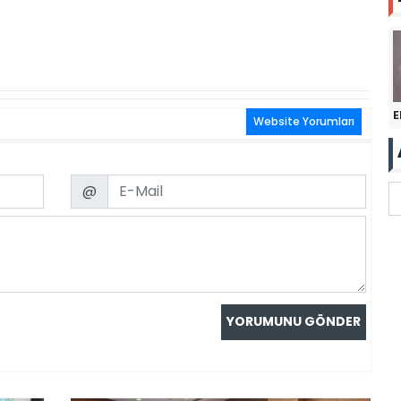
E
Website Yorumları
Email
@