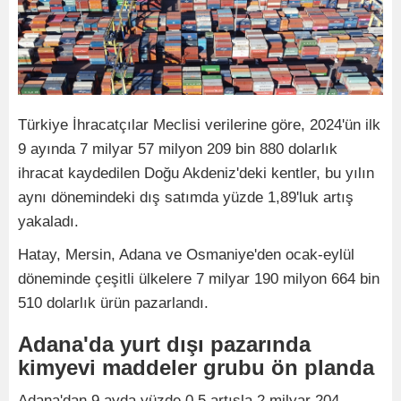
Türkiye İhracatçılar Meclisi verilerine göre, 2024'ün ilk
9 ayında 7 milyar 57 milyon 209 bin 880 dolarlık
ihracat kaydedilen Doğu Akdeniz'deki kentler, bu yılın
aynı dönemindeki dış satımda yüzde 1,89'luk artış
yakaladı.
Hatay, Mersin, Adana ve Osmaniye'den ocak-eylül
döneminde çeşitli ülkelere 7 milyar 190 milyon 664 bin
510 dolarlık ürün pazarlandı.
Adana'da yurt dışı pazarında
kimyevi maddeler grubu ön planda
Adana'dan 9 ayda yüzde 0,5 artışla 2 milyar 204