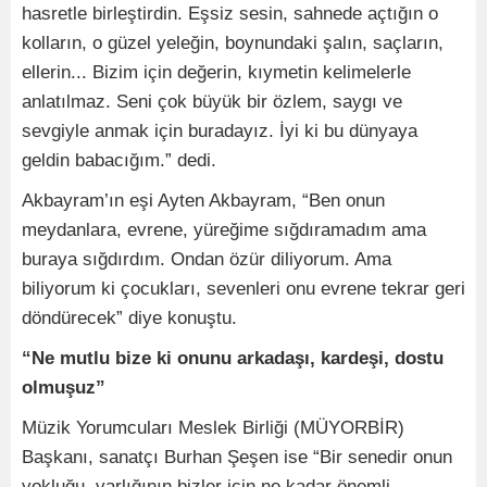
hasretle birleştirdin. Eşsiz sesin, sahnede açtığın o
kolların, o güzel yeleğin, boynundaki şalın, saçların,
ellerin... Bizim için değerin, kıymetin kelimelerle
anlatılmaz. Seni çok büyük bir özlem, saygı ve
sevgiyle anmak için buradayız. İyi ki bu dünyaya
geldin babacığım.” dedi.
Akbayram’ın eşi Ayten Akbayram, “Ben onun
meydanlara, evrene, yüreğime sığdıramadım ama
buraya sığdırdım. Ondan özür diliyorum. Ama
biliyorum ki çocukları, sevenleri onu evrene tekrar geri
döndürecek” diye konuştu.
“Ne mutlu bize ki onunu arkadaşı, kardeşi, dostu
olmuşuz”
Müzik Yorumcuları Meslek Birliği (MÜYORBİR)
Başkanı, sanatçı Burhan Şeşen ise “Bir senedir onun
yokluğu, varlığının bizler için ne kadar önemli