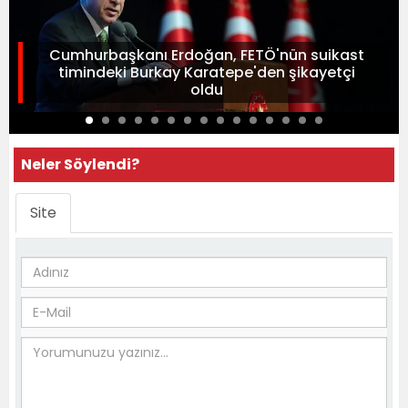
Cumhurbaşkanı Erdoğan, FETÖ'nün suikast
timindeki Burkay Karatepe'den şikayetçi
oldu
Neler Söylendi?
Site