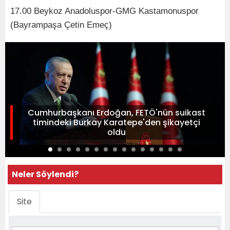
17.00 Beykoz Anadoluspor-GMG Kastamonuspor
(Bayrampaşa Çetin Emeç)
Cumhurbaşkanı Erdoğan, FETÖ'nün suikast
timindeki Burkay Karatepe'den şikayetçi
oldu
Neler Söylendi?
Site