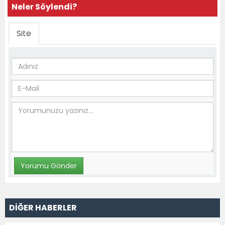
Neler Söylendi?
Site
DİĞER HABERLER