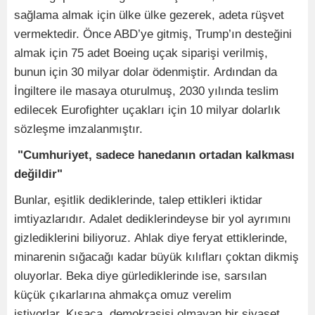
sağlama almak için ülke ülke gezerek, adeta rüşvet
vermektedir. Önce ABD’ye gitmiş, Trump’ın desteğini
almak için 75 adet Boeing uçak siparişi verilmiş,
bunun için 30 milyar dolar ödenmiştir. Ardından da
İngiltere ile masaya oturulmuş, 2030 yılında teslim
edilecek Eurofighter uçakları için 10 milyar dolarlık
sözleşme imzalanmıştır.
"Cumhuriyet, sadece hanedanın ortadan kalkması
değildir"
Bunlar, eşitlik dediklerinde, talep ettikleri iktidar
imtiyazlarıdır. Adalet dediklerindeyse bir yol ayrımını
gizlediklerini biliyoruz. Ahlak diye feryat ettiklerinde,
minarenin sığacağı kadar büyük kılıfları çoktan dikmiş
oluyorlar. Beka diye gürlediklerinde ise, sarsılan
küçük çıkarlarına ahmakça omuz verelim
istiyorlar. Kısaca, demokrasisi olmayan bir siyaset,