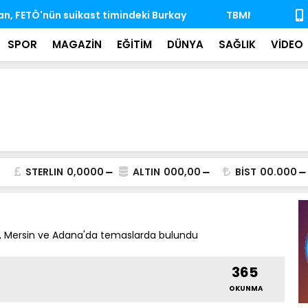
'nda ihtisas komisyonlarındaki boş üyeliklere
MSB: TSK, ka
almaya dev
SPOR
MAGAZİN
EĞİTİM
DÜNYA
SAĞLIK
VİDEO
STERLIN
0,0000
ALTIN
000,00
BİST
00.000
r, Mersin ve Adana'da temaslarda bulundu
365
OKUNMA