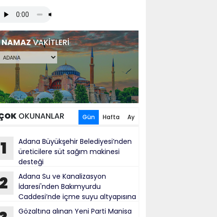
NAMAZ
VAKİTLERİ
ÇOK
OKUNANLAR
Gün
Hafta
Ay
Adana Büyükşehir Belediyesi’nden
1
üreticilere süt sağım makinesi
desteği
Adana Su ve Kanalizasyon
2
İdaresi'nden Bakımyurdu
Caddesi’nde içme suyu altyapısına
tırım
Gözaltına alınan Yeni Parti Manisa