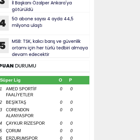
3
İl Başkanı Özalper Ankara'ya
götürüldü
5G abone sayısı 4 ayda 44,5
4
milyona ulaştı
MSB: TSK, kalıcı barış ve güvenlik
5
ortamı için her türlü tedbiri almaya
devam edecektir
PUAN
DURUMU
Süper Lig
O
P
1
AMED SPORTİF
0
0
FAALİYETLER
2
BEŞİKTAŞ
0
0
3
CORENDON
0
0
ALANYASPOR
4
ÇAYKUR RİZESPOR
0
0
5
ÇORUM
0
0
6
ERZURUMSPOR
0
0