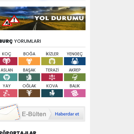
BURÇ
YORUMLARI
KOÇ
BOĞA
İKİZLER
YENGEÇ
ASLAN
BAŞAK
TERAZİ
AKREP
YAY
OĞLAK
KOVA
BALIK
RÖPORTAJLAR