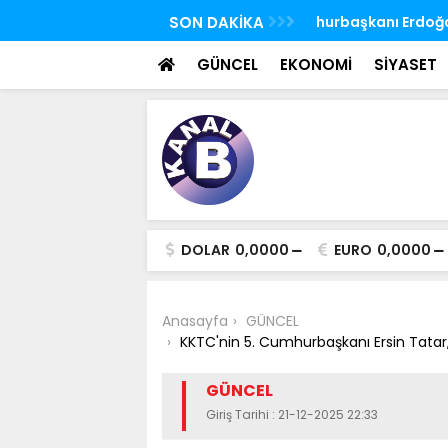
 FETÖ'nün suikast timindeki Burkay
SON DAKİKA
TBMM Genel Kurulu
oldu
seçim yapıldı
GÜNCEL
EKONOMİ
SİYASET
DOLAR
0,0000
EURO
0,0000
Anasayfa
GÜNCEL
KKTC'nin 5. Cumhurbaşkanı Ersin Tata
GÜNCEL
Giriş Tarihi : 21-12-2025 22:33