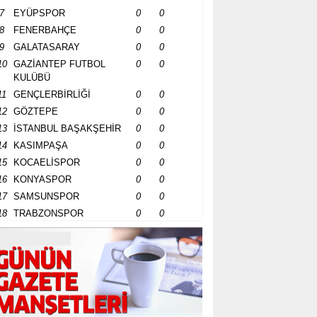
7
EYÜPSPOR
0
0
8
FENERBAHÇE
0
0
9
GALATASARAY
0
0
10
GAZİANTEP FUTBOL
0
0
KULÜBÜ
11
GENÇLERBİRLİĞİ
0
0
12
GÖZTEPE
0
0
13
İSTANBUL BAŞAKŞEHİR
0
0
14
KASIMPAŞA
0
0
15
KOCAELİSPOR
0
0
16
KONYASPOR
0
0
17
SAMSUNSPOR
0
0
18
TRABZONSPOR
0
0