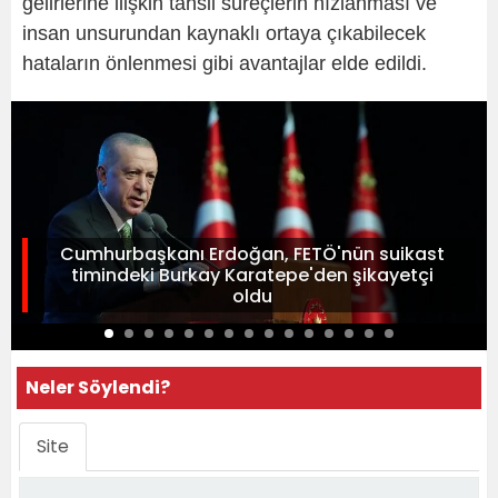
gelirlerine ilişkin tahsil süreçlerin hızlanması ve
insan unsurundan kaynaklı ortaya çıkabilecek
hataların önlenmesi gibi avantajlar elde edildi.
Cumhurbaşkanı Erdoğan, FETÖ'nün suikast
timindeki Burkay Karatepe'den şikayetçi
oldu
Neler Söylendi?
Site