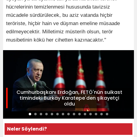
hücrelerinin temizlenmesi hususunda tavizsiz
mücadele sürdürülecek, bu aziz vatanda hiçbir
teröriste, hiçbir hain ve düşman emeline müsaade
edilmeyecektir. Milletimiz müsterih olsun, terör
musibetinin kökü her cihetten kazınacaktır."
Cumhurbaşkanı Erdoğan, FETÖ'nün suikast
timindeki Burkay Karatepe'den şikayetçi
oldu
Neler Söylendi?