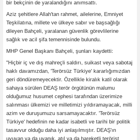
bir bekçinin de yaralandığını anımsattı.
Aziz şehitlere Allah'tan rahmet, ailelerine, Emniyet
Teşkilatına, millete ve ülkeye sabır ve başsağlığı
dileyen Bahçeli, yaralanan güvenlik görevlilerine
sağlık ve acil şifa temennisinde bulundu.
MHP Genel Başkanı Bahçeli, şunları kaydetti:
"Hiçbir iç ve dış mahreçli saldırı, suikast veya sabotaj
haklı davamızdan, 'Terörsüz Türkiye' kararlığımızdan
geri döndüremeyecektir. Özellikle kiralık katil olarak
sahaya sürülen DEAŞ terör örgütünün malumu
olduğumuz husumet cephesi tarafından üzerimize
salınması ülkemizi ve milletimizi yıldıramayacak, milli
azim ve duruşumuzu sarsamayacaktır. 'Terörsüz
Türkiye' hedefinin ne kadar isabetli ve tarihi bir politik
tasavvur olduğu daha iyi anlaşılmıştır. DEAŞ'ın
uyuyan ya da uyanık, atıl ya da hareketli terörist