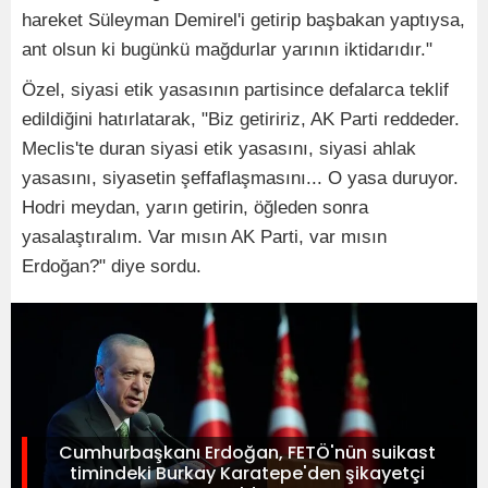
hareket Süleyman Demirel'i getirip başbakan yaptıysa,
ant olsun ki bugünkü mağdurlar yarının iktidarıdır."
Özel, siyasi etik yasasının partisince defalarca teklif
edildiğini hatırlatarak, "Biz getiririz, AK Parti reddeder.
Meclis'te duran siyasi etik yasasını, siyasi ahlak
yasasını, siyasetin şeffaflaşmasını... O yasa duruyor.
Hodri meydan, yarın getirin, öğleden sonra
yasalaştıralım. Var mısın AK Parti, var mısın
Erdoğan?" diye sordu.
Cumhurbaşkanı Erdoğan, FETÖ'nün suikast
timindeki Burkay Karatepe'den şikayetçi