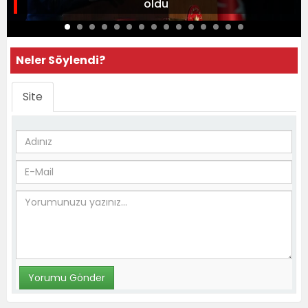
oldu
Neler Söylendi?
Site