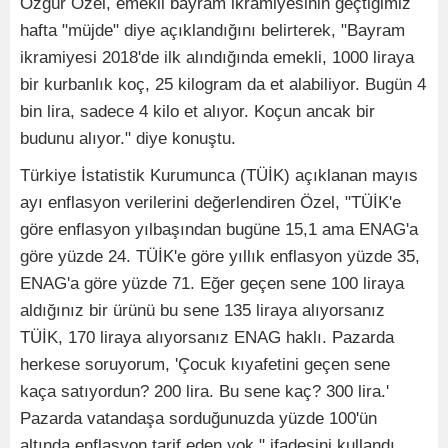
Özgür Özel, emekli bayram ikramiyesinin geçtiğimiz
hafta "müjde" diye açıklandığını belirterek, "Bayram
ikramiyesi 2018'de ilk alındığında emekli, 1000 liraya
bir kurbanlık koç, 25 kilogram da et alabiliyor. Bugün 4
bin lira, sadece 4 kilo et alıyor. Koçun ancak bir
budunu alıyor." diye konuştu.
Türkiye İstatistik Kurumunca (TÜİK) açıklanan mayıs
ayı enflasyon verilerini değerlendiren Özel, "TÜİK'e
göre enflasyon yılbaşından bugüne 15,1 ama ENAG'a
göre yüzde 24. TÜİK'e göre yıllık enflasyon yüzde 35,
ENAG'a göre yüzde 71. Eğer geçen sene 100 liraya
aldığınız bir ürünü bu sene 135 liraya alıyorsanız
TÜİK, 170 liraya alıyorsanız ENAG haklı. Pazarda
herkese soruyorum, 'Çocuk kıyafetini geçen sene
kaça satıyordun? 200 lira. Bu sene kaç? 300 lira.'
Pazarda vatandaşa sorduğunuzda yüzde 100'ün
altında enflasyon tarif eden yok." ifadesini kullandı.