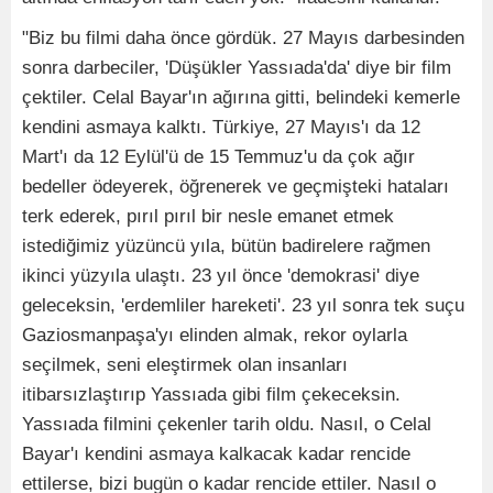
"Biz bu filmi daha önce gördük. 27 Mayıs darbesinden
sonra darbeciler, 'Düşükler Yassıada'da' diye bir film
çektiler. Celal Bayar'ın ağırına gitti, belindeki kemerle
kendini asmaya kalktı. Türkiye, 27 Mayıs'ı da 12
Mart'ı da 12 Eylül'ü de 15 Temmuz'u da çok ağır
bedeller ödeyerek, öğrenerek ve geçmişteki hataları
terk ederek, pırıl pırıl bir nesle emanet etmek
istediğimiz yüzüncü yıla, bütün badirelere rağmen
ikinci yüzyıla ulaştı. 23 yıl önce 'demokrasi' diye
geleceksin, 'erdemliler hareketi'. 23 yıl sonra tek suçu
Gaziosmanpaşa'yı elinden almak, rekor oylarla
seçilmek, seni eleştirmek olan insanları
itibarsızlaştırıp Yassıada gibi film çekeceksin.
Yassıada filmini çekenler tarih oldu. Nasıl, o Celal
Bayar'ı kendini asmaya kalkacak kadar rencide
ettilerse, bizi bugün o kadar rencide ettiler. Nasıl o