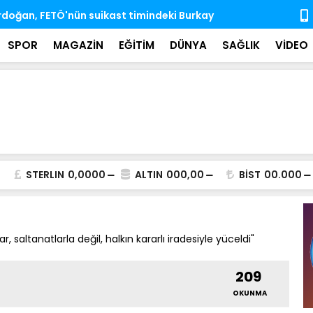
'nda ihtisas komisyonlarındaki boş üyeliklere
MSB: TSK, ka
almaya dev
SPOR
MAGAZİN
EĞİTİM
DÜNYA
SAĞLIK
VİDEO
STERLIN
0,0000
ALTIN
000,00
BİST
00.000
, saltanatlarla değil, halkın kararlı iradesiyle yüceldi"
209
OKUNMA