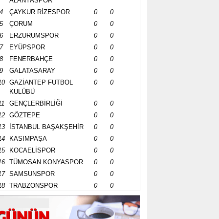
ALANYASPOR
4
ÇAYKUR RİZESPOR
0
0
5
ÇORUM
0
0
6
ERZURUMSPOR
0
0
7
EYÜPSPOR
0
0
8
FENERBAHÇE
0
0
9
GALATASARAY
0
0
10
GAZİANTEP FUTBOL
0
0
KULÜBÜ
11
GENÇLERBİRLİĞİ
0
0
12
GÖZTEPE
0
0
13
İSTANBUL BAŞAKŞEHİR
0
0
14
KASIMPAŞA
0
0
15
KOCAELİSPOR
0
0
16
TÜMOSAN KONYASPOR
0
0
17
SAMSUNSPOR
0
0
18
TRABZONSPOR
0
0