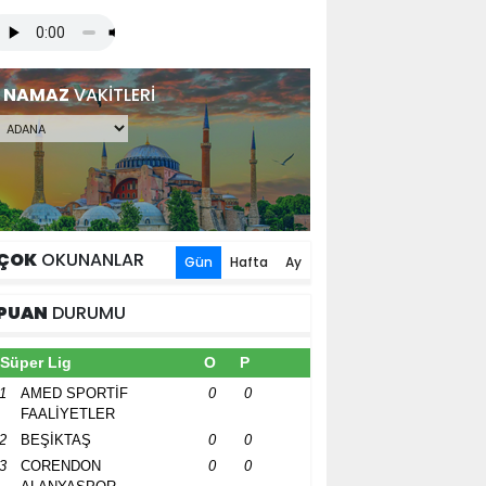
NAMAZ
VAKİTLERİ
ÇOK
OKUNANLAR
Gün
Hafta
Ay
PUAN
DURUMU
Süper Lig
O
P
1
AMED SPORTİF
0
0
FAALİYETLER
2
BEŞİKTAŞ
0
0
3
CORENDON
0
0