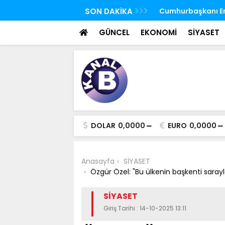
 FETÖ'nün suikast timindeki Burkay
SON DAKİKA
TBMM Genel Kurulu
oldu
seçim yapıldı
GÜNCEL
EKONOMİ
SİYASET
DOLAR
0,0000
EURO
0,0000
Anasayfa
SİYASET
Özgür Özel: "Bu ülkenin başkenti saraylar
SİYASET
Giriş Tarihi : 14-10-2025 13:11