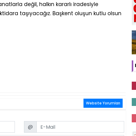
natlarla değil, halkın kararlı iradesiyle
iktidara taşıyacağız. Başkent oluşun kutlu olsun
Website Yorumları
Email
@