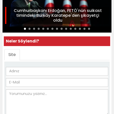
Cumhurbaşkanı Erdoğan, FETÖ'nün suikast
timindeki Burkay Karatepe'den şikayetçi
oldu
Neler Söylendi?
Site