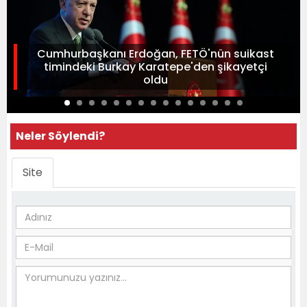
Cumhurbaşkanı Erdoğan, FETÖ'nün suikast
timindeki Burkay Karatepe'den şikayetçi
oldu
Neler Söylendi?
Site