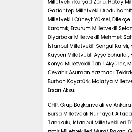
Milletvekili Kürşad Zorlu, Hatay M
Gaziantep Milletvekili Abdulhami
Milletvekili Cüneyt Yüksel, Dilek
Karamık, Erzurum Milletvekili Selam
Diyarbakır Milletvekili Mehmet Sait
İstanbul Milletvekili Şengül Kars
Kayseri Milletvekili Ayşe Böhürler, 
Konya Milletvekili Tahir Akyürek, Mers
Cevahir Asuman Yazmacı, Tekirdağ 
Burhan Kayatürk, Malatya Milletv
Ersan Aksu.
CHP: Grup Başkanvekili ve Ankara 
Bursa Milletvekili Nurhayat Altaca
Tanrıkulu, İstanbul Milletvekilleri
İzmir Milletvekilleri Murat Bakan