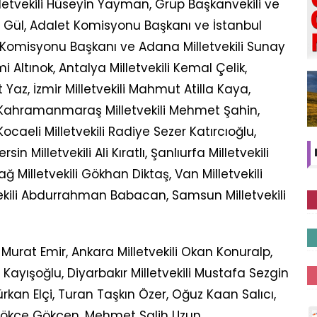
illetvekili Hüseyin Yayman, Grup Başkanvekili ve
t Gül, Adalet Komisyonu Başkanı ve İstanbul
çe Komisyonu Başkanı ve Adana Milletvekili Sunay
i Altınok, Antalya Milletvekili Kemal Çelik,
 Yaz, İzmir Milletvekili Mahmut Atilla Kaya,
lı, Kahramanmaraş Milletvekili Mehmet Şahin,
Kocaeli Milletvekili Radiye Sezer Katırcıoğlu,
in Milletvekili Ali Kıratlı, Şanlıurfa Milletvekili
Milletvekili Gökhan Diktaş, Van Milletvekili
ekili Abdurrahman Babacan, Samsun Milletvekili
Murat Emir, Ankara Milletvekili Okan Konuralp,
 Kayışoğlu, Diyarbakır Milletvekili Mustafa Sezgin
 Türkan Elçi, Turan Taşkın Özer, Oğuz Kaan Salıcı,
, Gökçe Gökçen, Mehmet Salih Uzun.