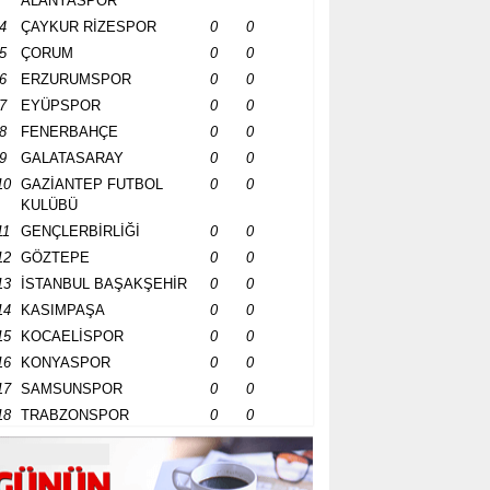
ALANYASPOR
4
ÇAYKUR RİZESPOR
0
0
5
ÇORUM
0
0
6
ERZURUMSPOR
0
0
7
EYÜPSPOR
0
0
8
FENERBAHÇE
0
0
9
GALATASARAY
0
0
10
GAZİANTEP FUTBOL
0
0
KULÜBÜ
11
GENÇLERBİRLİĞİ
0
0
12
GÖZTEPE
0
0
13
İSTANBUL BAŞAKŞEHİR
0
0
14
KASIMPAŞA
0
0
15
KOCAELİSPOR
0
0
16
KONYASPOR
0
0
17
SAMSUNSPOR
0
0
18
TRABZONSPOR
0
0