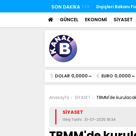
Ürdün'de Kudüs konulu bakanlar toplantısı
SON DAKİKA
Ağustos ayı yaşlı v
 yaptı
yatırılmaya başla
GÜNCEL
EKONOMİ
SİYASET
DOLAR
0,0000
EURO
0,0000
Anasayfa
SİYASET
TBMM'de kurulacak k
SİYASET
Giriş Tarihi : 31-07-2025 18:34
TBMM'de kurul