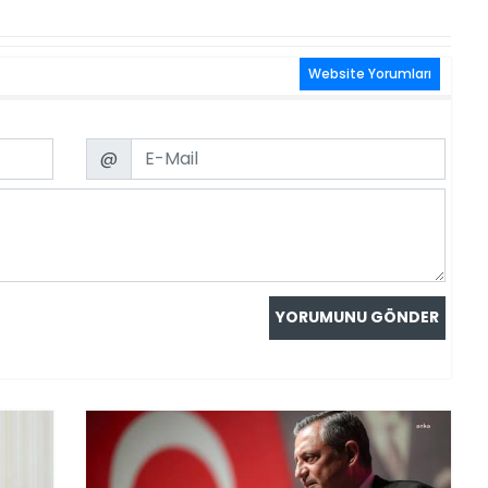
Website Yorumları
Email
@