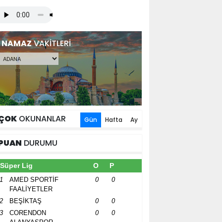
NAMAZ
VAKİTLERİ
ÇOK
OKUNANLAR
Gün
Hafta
Ay
PUAN
DURUMU
Süper Lig
O
P
1
AMED SPORTİF
0
0
FAALİYETLER
2
BEŞİKTAŞ
0
0
3
CORENDON
0
0