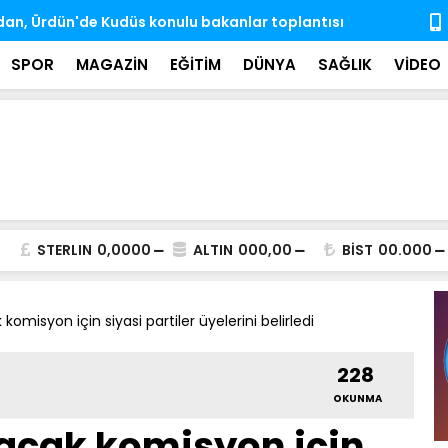
e engelli aylıkları artışlı şekilde hesaplara
Gözaltına a
ndı
SPOR
MAGAZİN
EĞİTİM
DÜNYA
SAĞLIK
VİDEO
STERLIN
0,0000
ALTIN
000,00
BİST
00.000
omisyon için siyasi partiler üyelerini belirledi
228
OKUNMA
acak komisyon için