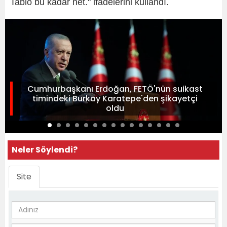
Tablo bu kadar net." ifadelerini kullandı.
Cumhurbaşkanı Erdoğan, FETÖ'nün suikast
timindeki Burkay Karatepe'den şikayetçi
oldu
Neler Söylendi?
Site