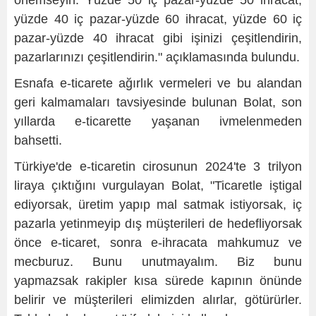
önemseyin. Yüzde 50 iç pazar-yüzde 50 ihracat,
yüzde 40 iç pazar-yüzde 60 ihracat, yüzde 60 iç
pazar-yüzde 40 ihracat gibi işinizi çeşitlendirin,
pazarlarınızı çeşitlendirin." açıklamasında bulundu.
Esnafa e-ticarete ağırlık vermeleri ve bu alandan
geri kalmamaları tavsiyesinde bulunan Bolat, son
yıllarda e-ticarette yaşanan ivmelenmeden
bahsetti.
Türkiye'de e-ticaretin cirosunun 2024'te 3 trilyon
liraya çıktığını vurgulayan Bolat, "Ticaretle iştigal
ediyorsak, üretim yapıp mal satmak istiyorsak, iç
pazarla yetinmeyip dış müşterileri de hedefliyorsak
önce e-ticaret, sonra e-ihracata mahkumuz ve
mecburuz. Bunu unutmayalım. Biz bunu
yapmazsak rakipler kısa sürede kapının önünde
belirir ve müşterileri elimizden alırlar, götürürler.