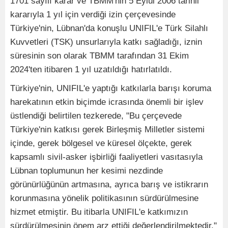
1701 sayılı karar ve TBMM'nin 5 Eylül 2006 tarihli
kararıyla 1 yıl için verdiği izin çerçevesinde
Türkiye'nin, Lübnan'da konuşlu UNIFIL'e Türk Silahlı
Kuvvetleri (TSK) unsurlarıyla katkı sağladığı, iznin
süresinin son olarak TBMM tarafından 31 Ekim
2024'ten itibaren 1 yıl uzatıldığı hatırlatıldı.
Türkiye'nin, UNIFIL'e yaptığı katkılarla barışı koruma
harekatının etkin biçimde icrasında önemli bir işlev
üstlendiği belirtilen tezkerede, "Bu çerçevede
Türkiye'nin katkısı gerek Birleşmiş Milletler sistemi
içinde, gerek bölgesel ve küresel ölçekte, gerek
kapsamlı sivil-asker işbirliği faaliyetleri vasıtasıyla
Lübnan toplumunun her kesimi nezdinde
görünürlüğünün artmasına, ayrıca barış ve istikrarın
korunmasına yönelik politikasının sürdürülmesine
hizmet etmiştir. Bu itibarla UNIFIL'e katkımızın
sürdürülmesinin önem arz ettiği değerlendirilmektedir."