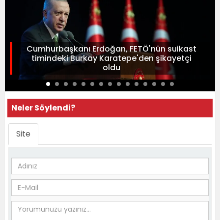
Cumhurbaşkanı Erdoğan, FETÖ'nün suikast
timindeki Burkay Karatepe'den şikayetçi
oldu
Neler Söylendi?
Site