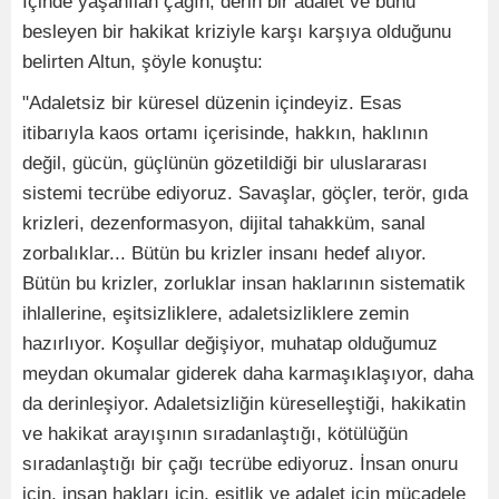
İçinde yaşanılan çağın, derin bir adalet ve bunu
besleyen bir hakikat kriziyle karşı karşıya olduğunu
belirten Altun, şöyle konuştu:
"Adaletsiz bir küresel düzenin içindeyiz. Esas
itibarıyla kaos ortamı içerisinde, hakkın, haklının
değil, gücün, güçlünün gözetildiği bir uluslararası
sistemi tecrübe ediyoruz. Savaşlar, göçler, terör, gıda
krizleri, dezenformasyon, dijital tahakküm, sanal
zorbalıklar... Bütün bu krizler insanı hedef alıyor.
Bütün bu krizler, zorluklar insan haklarının sistematik
ihlallerine, eşitsizliklere, adaletsizliklere zemin
hazırlıyor. Koşullar değişiyor, muhatap olduğumuz
meydan okumalar giderek daha karmaşıklaşıyor, daha
da derinleşiyor. Adaletsizliğin küreselleştiği, hakikatin
ve hakikat arayışının sıradanlaştığı, kötülüğün
sıradanlaştığı bir çağı tecrübe ediyoruz. İnsan onuru
için, insan hakları için, eşitlik ve adalet için mücadele