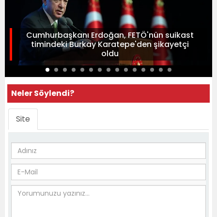
Cumhurbaşkanı Erdoğan, FETÖ'nün suikast
timindeki Burkay Karatepe'den şikayetçi
oldu
Neler Söylendi?
Site