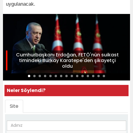
uygulanacak.
Cumhurbaşkanı Erdoğan, FETÖ'nün suikast
timindeki Burkay Karatepe'den şikayetçi
oldu
Neler Söylendi?
Site