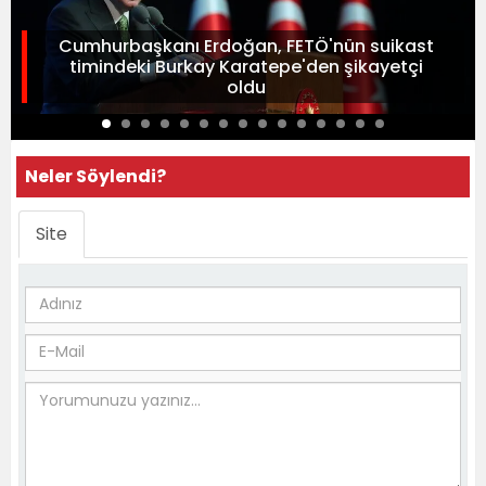
Cumhurbaşkanı Erdoğan, FETÖ'nün suikast
timindeki Burkay Karatepe'den şikayetçi
oldu
Neler Söylendi?
Site