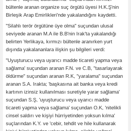
bültenle aranan organize suç örgütü üyesi H.K.Ş'nin
Birleşik Arap Emirlikleri'nde yakalandığını kaydetti.
"Silahlı terör örgütüne üye olma" suçundan ulusal
seviyede aranan M.A ile B.B'nin Irak'ta yakalandığı
belirten Yerlikaya, kırmızı bültenle aranırken yurt
dışında yakalananlara ilişkin şu bilgileri verdi:
"Uyuşturucu veya uyarıcı madde ticareti yapma veya
sağlama' suçundan aranan F.N. ve C.B, "tasarlayarak
öldürme" suçundan aranan R.K, "yaralama" suçundan
aranan S.A. Irakta; 'başkasına ait banka veya kredi
kartının izinsiz kullanılması suretiyle yarar sağlama'
suçundan S.Ş, 'uyuşturucu veya uyarıcı madde
ticareti yapma veya sağlama' suçundan O.K, 'nitelikli
cinsel saldırı ve kişiyi hürriyetinden yoksun kılma'
suçlarından K.Y. ve 'cebir, tehdit ve hile kullanarak