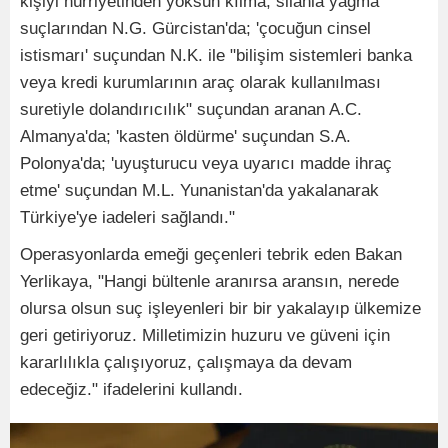
kişiyi hürriyetinden yoksun kılma, silahla yağma'
suçlarından N.G. Gürcistan'da; 'çocuğun cinsel
istismarı' suçundan N.K. ile "bilişim sistemleri banka
veya kredi kurumlarının araç olarak kullanılması
suretiyle dolandırıcılık" suçundan aranan A.C.
Almanya'da; 'kasten öldürme' suçundan S.A.
Polonya'da; 'uyuşturucu veya uyarıcı madde ihraç
etme' suçundan M.L. Yunanistan'da yakalanarak
Türkiye'ye iadeleri sağlandı."
Operasyonlarda emeği geçenleri tebrik eden Bakan
Yerlikaya, "Hangi bültenle aranırsa aransın, nerede
olursa olsun suç işleyenleri bir bir yakalayıp ülkemize
geri getiriyoruz. Milletimizin huzuru ve güveni için
kararlılıkla çalışıyoruz, çalışmaya da devam
edeceğiz." ifadelerini kullandı.