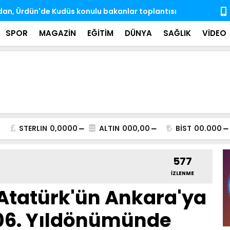
e engelli aylıkları artışlı şekilde hesaplara
Gözaltına a
ndı
SPOR
MAGAZİN
EĞİTİM
DÜNYA
SAĞLIK
VİDEO
STERLIN
0,0000
ALTIN
000,00
BİST
00.000
577
İZLENME
 Atatürk'ün Ankara'ya
106. Yıldönümünde