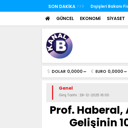
Ürdün'de Kudüs konulu bakanlar toplantısı
SON DAKİKA
Ağustos ayı yaşlı v
 yaptı
yatırılmaya başla
GÜNCEL
EKONOMİ
SİYASET
DOLAR
0,0000
EURO
0,0000
Genel
Giriş Tarihi : 28-12-2025 16:00
Prof. Haberal,
Gelişinin 