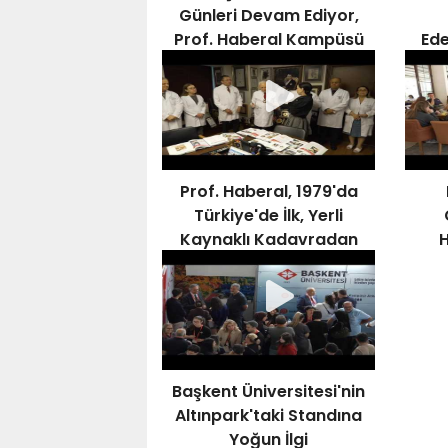
Günleri Devam Ediyor,
Prof. Haberal Kampüsü
Ede
Ziyaret Etti
Yen
Prof. Haberal, 1979'da
Türkiye'de İlk, Yerli
Kaynaklı Kadavradan
Böbrek Naklini
Gerçekleştirmişti
Başkent Üniversitesi'nin
Altınpark'taki Standına
Yoğun İlgi