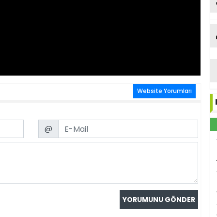
Website Yorumları
Email
@