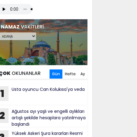
NAMAZ
VAKİTLERİ
ÇOK
OKUNANLAR
Gün
Hafta
Ay
Usta oyuncu Can Kolukısa'ya veda
1
Ağustos ayı yaşlı ve engelli aylıkları
2
artışlı şekilde hesaplara yatırılmaya
başlandı
Yüksek Askeri Şura kararları Resmi