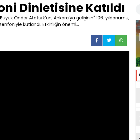
ni Dinletisine Katıldı
Büyük Önder Atatürk'ün, Ankara'ya gelişinin" 106. yıldönümü,
senfoniyle kutlandı. Etkinliğin öneml...