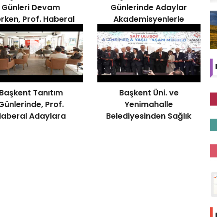
Günleri Devam
Günlerinde Adaylar
rken, Prof. Haberal
Akademisyenlerle
ileme Çalışmalarını
Buluşuyor
Denetledi
Başkent Tanıtım
Başkent Üni. ve
Günlerinde, Prof.
Yenimahalle
Haberal Adaylara
Belediyesinden Sağlık
Başarı Diledi
Hamlesi. Prof. Haberal
ve Karayalçın
Açılıştaydı.