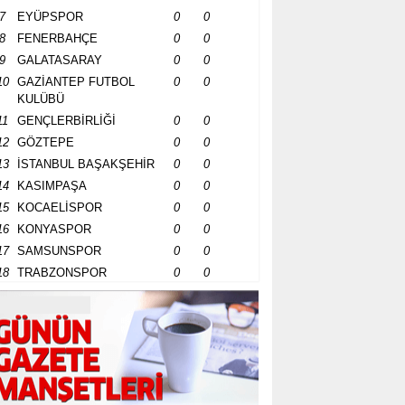
7
EYÜPSPOR
0
0
8
FENERBAHÇE
0
0
9
GALATASARAY
0
0
10
GAZİANTEP FUTBOL
0
0
KULÜBÜ
11
GENÇLERBİRLİĞİ
0
0
12
GÖZTEPE
0
0
13
İSTANBUL BAŞAKŞEHİR
0
0
14
KASIMPAŞA
0
0
15
KOCAELİSPOR
0
0
16
KONYASPOR
0
0
17
SAMSUNSPOR
0
0
18
TRABZONSPOR
0
0