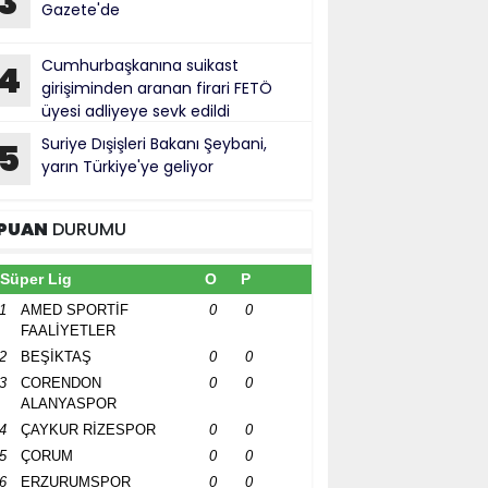
3
Gazete'de
Cumhurbaşkanına suikast
4
girişiminden aranan firari FETÖ
üyesi adliyeye sevk edildi
Suriye Dışişleri Bakanı Şeybani,
5
yarın Türkiye'ye geliyor
PUAN
DURUMU
Süper Lig
O
P
1
AMED SPORTİF
0
0
FAALİYETLER
2
BEŞİKTAŞ
0
0
3
CORENDON
0
0
ALANYASPOR
4
ÇAYKUR RİZESPOR
0
0
5
ÇORUM
0
0
6
ERZURUMSPOR
0
0