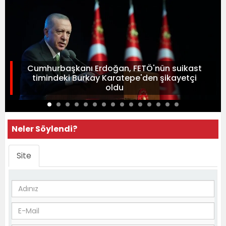
Cumhurbaşkanı Erdoğan, FETÖ'nün suikast
timindeki Burkay Karatepe'den şikayetçi
oldu
Neler Söylendi?
Site