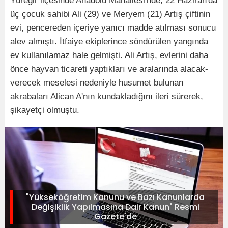
Yüreğir ilçesinde Anadolu Mahallesi'nde, 22 Haziran'da
üç çocuk sahibi Ali (29) ve Meryem (21) Artış çiftinin
evi, pencereden içeriye yanıcı madde atılması sonucu
alev almıştı. İtfaiye ekiplerince söndürülen yangında
ev kullanılamaz hale gelmişti. Ali Artış, evlerini daha
önce hayvan ticareti yaptıkları ve aralarında alacak-
verecek meselesi nedeniyle husumet bulunan
akrabaları Alican A'nın kundakladığını ileri sürerek,
şikayetçi olmuştu.
"Yükseköğretim Kanunu ve Bazı Kanunlarda
Değişiklik Yapılmasına Dair Kanun" Resmi
Gazete'de