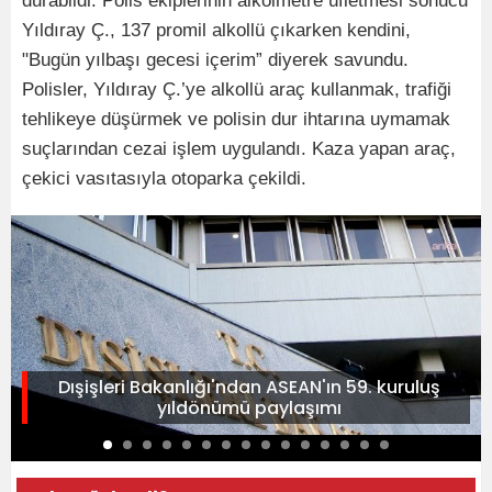
durabildi. Polis ekiplerinin alkolmetre üfletmesi sonucu
Yıldıray Ç., 137 promil alkollü çıkarken kendini,
"Bugün yılbaşı gecesi içerim” diyerek savundu.
Polisler, Yıldıray Ç.’ye alkollü araç kullanmak, trafiği
tehlikeye düşürmek ve polisin dur ihtarına uymamak
suçlarından cezai işlem uygulandı. Kaza yapan araç,
çekici vasıtasıyla otoparka çekildi.
Dışişleri Bakanlığı'ndan ASEAN'ın 59. kuruluş
yıldönümü paylaşımı