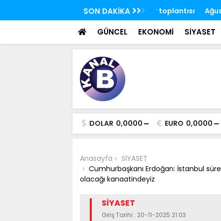
Ürdün'de Kudüs konulu bakanlar toplantısı
SON DAKİKA
Ağustos ayı yaşlı v
 yaptı
yatırılmaya başla
GÜNCEL
EKONOMİ
SİYASET
DOLAR
0,0000
EURO
0,0000
Anasayfa
SİYASET
Cumhurbaşkanı Erdoğan: İstanbul süreci
olacağı kanaatindeyiz
SİYASET
Giriş Tarihi : 20-11-2025 21:03