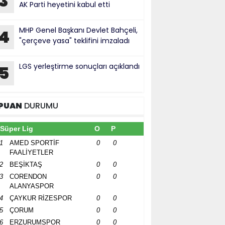
3
AK Parti heyetini kabul etti
MHP Genel Başkanı Devlet Bahçeli,
4
"çerçeve yasa" teklifini imzaladı
LGS yerleştirme sonuçları açıklandı
5
PUAN
DURUMU
Süper Lig
O
P
1
AMED SPORTİF
0
0
FAALİYETLER
2
BEŞİKTAŞ
0
0
3
CORENDON
0
0
ALANYASPOR
4
ÇAYKUR RİZESPOR
0
0
5
ÇORUM
0
0
6
ERZURUMSPOR
0
0