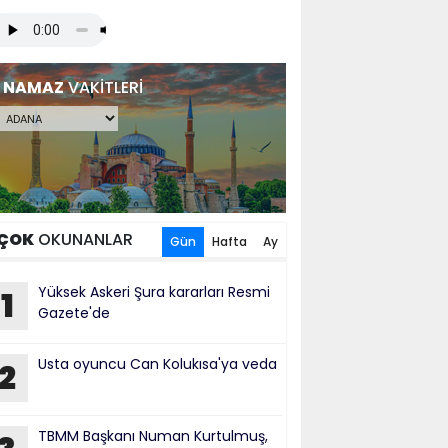
NAMAZ
VAKİTLERİ
ÇOK
OKUNANLAR
Gün
Hafta
Ay
Yüksek Askeri Şura kararları Resmi
1
Gazete'de
Usta oyuncu Can Kolukısa'ya veda
2
TBMM Başkanı Numan Kurtulmuş,