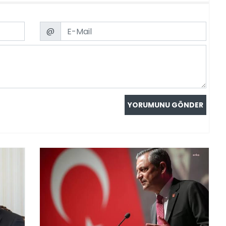
Email
@