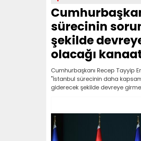
Cumhurbaşkanı
sürecinin soru
şekilde devrey
olacağı kanaat
Cumhurbaşkanı Recep Tayyip Erd
"İstanbul sürecinin daha kapsamlı
giderecek şekilde devreye girmes