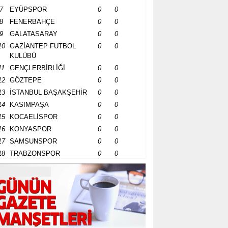
7
EYÜPSPOR
0
0
8
FENERBAHÇE
0
0
9
GALATASARAY
0
0
10
GAZİANTEP FUTBOL
0
0
KULÜBÜ
11
GENÇLERBİRLİĞİ
0
0
12
GÖZTEPE
0
0
13
İSTANBUL BAŞAKŞEHİR
0
0
14
KASIMPAŞA
0
0
15
KOCAELİSPOR
0
0
16
KONYASPOR
0
0
17
SAMSUNSPOR
0
0
18
TRABZONSPOR
0
0