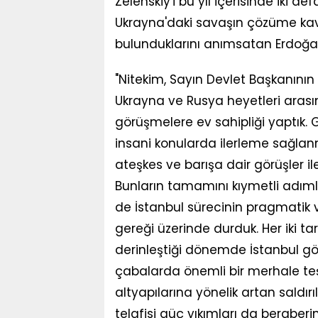
Zelenskiy'i bu yıl içerisinde iki defa 
Ukrayna'daki savaşın çözüme kavu
bulunduklarını anımsatan Erdoğan,
"Nitekim, Sayın Devlet Başkanını
Ukrayna ve Rusya heyetleri arası
görüşmelere ev sahipliği yaptık. 
insani konularda ilerleme sağla
ateşkes ve barışa dair görüşler il
Bunların tamamını kıymetli adım
de İstanbul sürecinin pragmatik v
gereği üzerinde durduk. Her iki tar
derinleştiği dönemde İstanbul g
çabalarda önemli bir merhale teşkil
altyapılarına yönelik artan saldırı
telafisi güç yıkımları da beraber