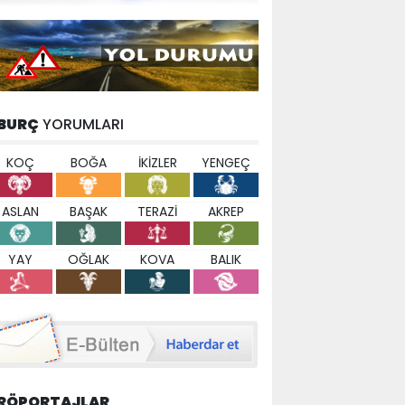
BURÇ
YORUMLARI
KOÇ
BOĞA
İKİZLER
YENGEÇ
ASLAN
BAŞAK
TERAZİ
AKREP
YAY
OĞLAK
KOVA
BALIK
RÖPORTAJLAR