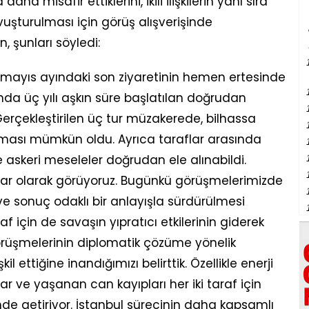
daha misafir ettiklerini, ikili ilişkilerin yanı sıra
şturulması için görüş alışverişinde
 şunları söyledi:
n mayıs ayındaki son ziyaretinin hemen ertesinde
nda üç yılı aşkın süre başlatılan doğrudan
Gerçekleştirilen üç tur müzakerede, bilhassa
nması mümkün oldu. Ayrıca taraflar arasında
e askeri meseleler doğrudan ele alınabildi.
lar olarak görüyoruz. Bugünkü görüşmelerimizde
e sonuç odaklı bir anlayışla sürdürülmesi
af için de savaşın yıpratıcı etkilerinin giderek
örüşmelerinin diplomatik çözüme yönelik
 ettiğine inandığımızı belirttik. Özellikle enerji
lar ve yaşanan can kayıpları her iki taraf için
inde getiriyor. İstanbul sürecinin daha kapsamlı