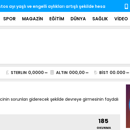
e engelli aylıkları artışlı şekilde hesaplara
Gözaltına a
ndı
SPOR
MAGAZİN
EĞİTİM
DÜNYA
SAĞLIK
VİDEO
STERLIN
0,0000
ALTIN
000,00
BİST
00.000
nin sorunları giderecek şekilde devreye girmesinin faydalı
185
OKUNMA