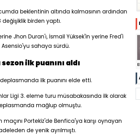
 hücumda beklentinin altında kalmasının ardından
eğişiklik birden yaptı.
ine Jhon Duran'ı, İsmail Yüksek'in yerine Fred'i
 Asensio'yu sahaya sürdü.
ezon ilk puanını aldı
E
eplasmanda ilk puanını elde etti.
onlar Ligi 3. eleme turu müsabakasında ilk olarak
 deplasmanda mağlup olmuştu.
 maçını Portekiz'de Benfica'ya karşı oynayan
adeleden de yenik ayrılmıştı.