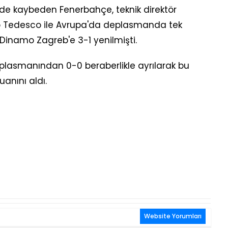
de kaybeden Fenerbahçe, teknik direktör
o Tedesco ile Avrupa'da deplasmanda tek
inamo Zagreb'e 3-1 yenilmişti.
 deplasmanından 0-0 beraberlikle ayrılarak bu
anını aldı.
Website Yorumları