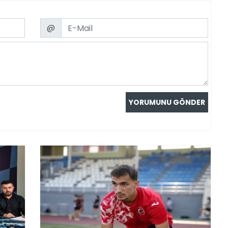
Email
@