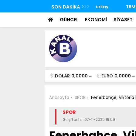
 FETÖ'nün suikast timindeki Burkay
SON DAKİKA
TBMM Genel Kurulu
oldu
seçim yapıldı
GÜNCEL
EKONOMİ
SİYASET
DOLAR
0,0000
EURO
0,0000
Anasayfa
SPOR
Fenerbahçe, Viktoria
SPOR
Giriş Tarihi : 07-11-2025 16:59
Fenerbahçe, Vi