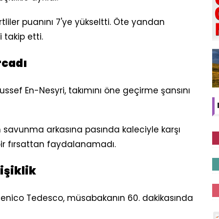
liler puanını 7'ye yükseltti. Öte yandan
 takip etti.
rcadı
ussef En-Nesyri, takımını öne geçirme şansını
n savunma arkasına pasında kaleciyle karşı
bir fırsattan faydalanamadı.
işiklik
menico Tedesco, müsabakanın 60. dakikasında