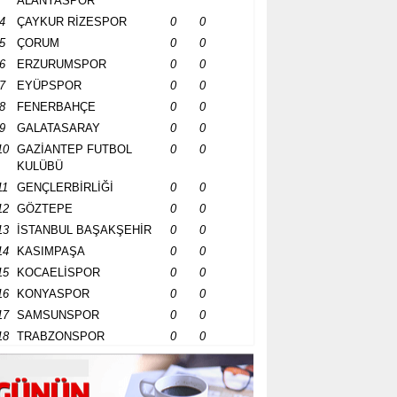
ALANYASPOR
4
ÇAYKUR RİZESPOR
0
0
5
ÇORUM
0
0
6
ERZURUMSPOR
0
0
7
EYÜPSPOR
0
0
8
FENERBAHÇE
0
0
9
GALATASARAY
0
0
10
GAZİANTEP FUTBOL
0
0
KULÜBÜ
11
GENÇLERBİRLİĞİ
0
0
12
GÖZTEPE
0
0
13
İSTANBUL BAŞAKŞEHİR
0
0
14
KASIMPAŞA
0
0
15
KOCAELİSPOR
0
0
16
KONYASPOR
0
0
17
SAMSUNSPOR
0
0
18
TRABZONSPOR
0
0