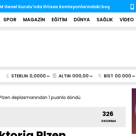
'nda ihtisas komisyonlarındaki boş üyeliklere
MSB: TSK, ka
almaya dev
SPOR
MAGAZİN
EĞİTİM
DÜNYA
SAĞLIK
VİDEO
STERLIN
0,0000
ALTIN
000,00
BİST
00.000
 Plzen deplasmanından 1 puanla döndü
326
OKUNMA
ktoria Plzen