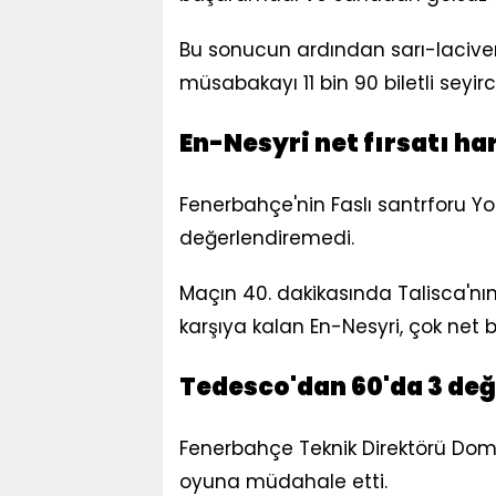
Bu sonucun ardından sarı-lacivert
müsabakayı 11 bin 90 biletli seyirci
En-Nesyri net fırsatı ha
Fenerbahçe'nin Faslı santrforu Yo
değerlendiremedi.
Maçın 40. dakikasında Talisca'nı
karşıya kalan En-Nesyri, çok net 
Tedesco'dan 60'da 3 değ
Fenerbahçe Teknik Direktörü Do
oyuna müdahale etti.