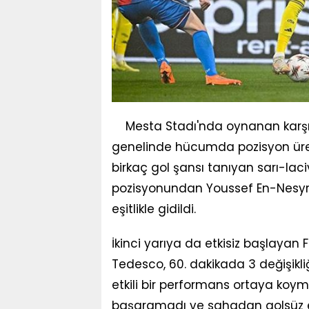
Mesta Stadı'nda oynanan karşı
genelinde hücumda pozisyon üret
birkaç gol şansı tanıyan sarı-laciv
pozisyonundan Youssef En-Nesyr
eşitlikle gidildi.
İkinci yarıya da etkisiz başlayan
Tedesco, 60. dakikada 3 değişikli
etkili bir performans ortaya ko
başaramadı ve sahadan golsüz eşit