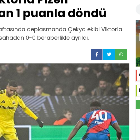
n 1 puanla döndü
haftasında deplasmanda Çekya ekibi Viktoria
sahadan 0-0 beraberlikle ayrıldı.