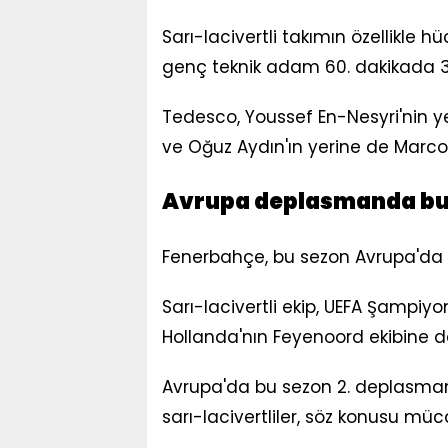
Sarı-lacivertli takımın özellikle
genç teknik adam 60. dakikada 3 d
Tedesco, Youssef En-Nesyri'nin yer
ve Oğuz Aydın'ın yerine de Marco
Avrupa deplasmanda bu s
Fenerbahçe, bu sezon Avrupa'da d
Sarı-lacivertli ekip, UEFA Şampiy
Hollanda'nın Feyenoord ekibine
Avrupa'da bu sezon 2. deplasman
sarı-lacivertliler, söz konusu müc