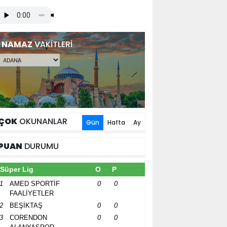
NAMAZ
VAKİTLERİ
ÇOK
OKUNANLAR
Gün
Hafta
Ay
PUAN
DURUMU
Süper Lig
O
P
1
AMED SPORTİF
0
0
FAALİYETLER
2
BEŞİKTAŞ
0
0
3
CORENDON
0
0