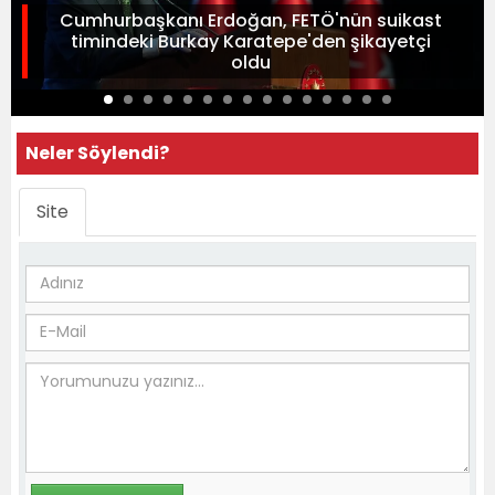
Cumhurbaşkanı Erdoğan, FETÖ'nün suikast
timindeki Burkay Karatepe'den şikayetçi
oldu
Neler Söylendi?
Site