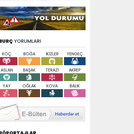
BURÇ
YORUMLARI
KOÇ
BOĞA
İKİZLER
YENGEÇ
ASLAN
BAŞAK
TERAZİ
AKREP
YAY
OĞLAK
KOVA
BALIK
RÖPORTAJLAR