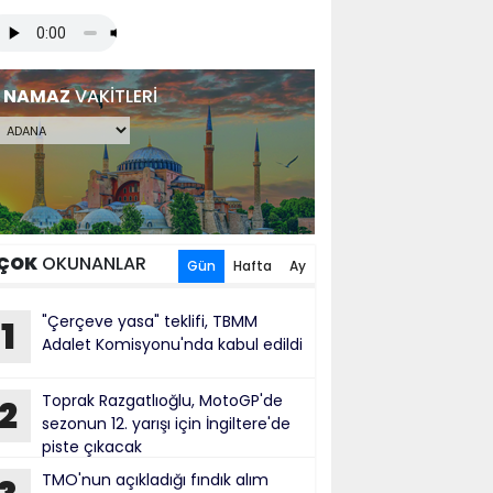
NAMAZ
VAKİTLERİ
ÇOK
OKUNANLAR
Gün
Hafta
Ay
"Çerçeve yasa" teklifi, TBMM
1
Adalet Komisyonu'nda kabul edildi
Toprak Razgatlıoğlu, MotoGP'de
2
sezonun 12. yarışı için İngiltere'de
piste çıkacak
TMO'nun açıkladığı fındık alım