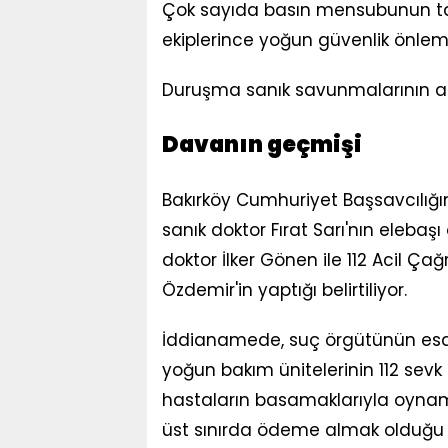
Çok sayıda basın mensubunun tak
ekiplerince yoğun güvenlik önlemi
Duruşma sanık savunmalarının a
Davanın geçmişi
Bakırköy Cumhuriyet Başsavcılığı
sanık doktor Fırat Sarı'nın elebaş
doktor İlker Gönen ile 112 Acil Ç
Özdemir'in yaptığı belirtiliyor.
İddianamede, suç örgütünün esas
yoğun bakım ünitelerinin 112 sev
hastaların basamaklarıyla oyna
üst sınırda ödeme almak olduğu 