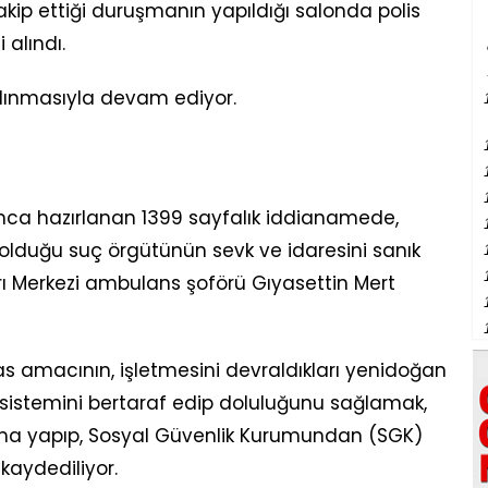
ip ettiği duruşmanın yapıldığı salonda polis
 alındı.
lınmasıyla devam ediyor.
nca hazırlanan 1399 sayfalık iddianamede,
ı olduğu suç örgütünün sevk ve idaresini sanık
ağrı Merkezi ambulans şoförü Gıyasettin Mert
 amacının, işletmesini devraldıkları yenidoğan
k sistemini bertaraf edip doluluğunu sağlamak,
ma yapıp, Sosyal Güvenlik Kurumundan (SGK)
kaydediliyor.