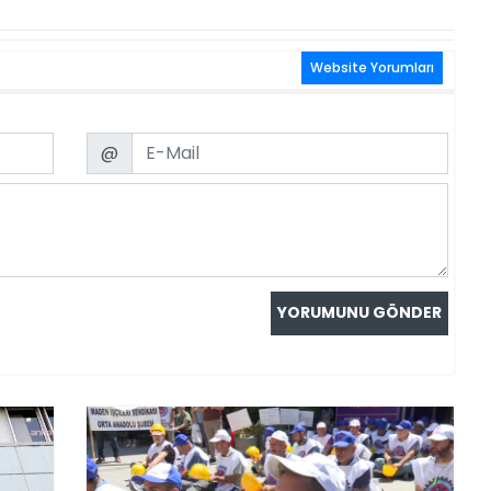
Website Yorumları
Email
@