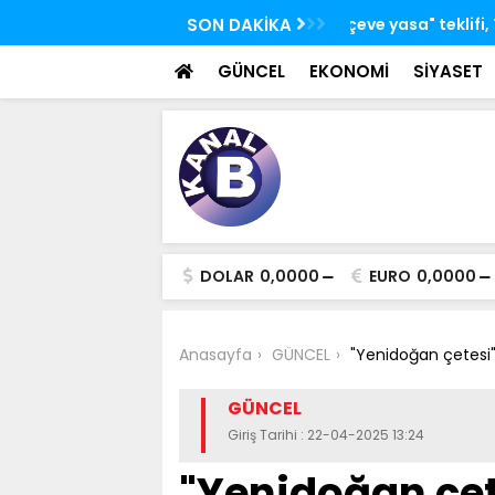
 TBMM Adalet Komisyonu'nda kabul edildi
SON DAKİKA
Bakan Kacır: Bugün
bilim insanları ge
GÜNCEL
EKONOMİ
SİYASET
DOLAR
0,0000
EURO
0,0000
Anasayfa
GÜNCEL
"Yenidoğan çetesi
GÜNCEL
Giriş Tarihi : 22-04-2025 13:24
"Yenidoğan çet