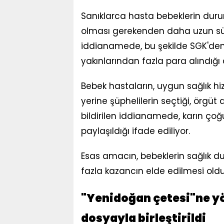
Sanıklarca hasta bebeklerin dur
olması gerekenden daha uzun süre 
iddianamede, bu şekilde SGK'den 
yakınlarından fazla para alındığı a
Bebek hastaların, uygun sağlık h
yerine şüphelilerin seçtiği, örgüt
bildirilen iddianamede, karın çoğ
paylaşıldığı ifade ediliyor.
Esas amacın, bebeklerin sağlık d
fazla kazancın elde edilmesi old
"Yenidoğan çetesi"ne yö
dosyayla birleştirildi