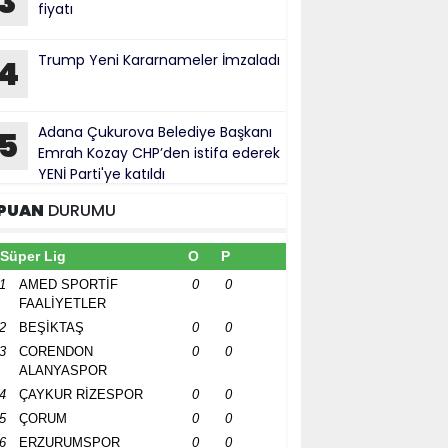
3
fiyatı
Trump Yeni Kararnameler İmzaladı
4
Adana Çukurova Belediye Başkanı
5
Emrah Kozay CHP’den istifa ederek
YENİ Parti'ye katıldı
PUAN
DURUMU
Süper Lig
O
P
1
AMED SPORTİF
0
0
FAALİYETLER
2
BEŞİKTAŞ
0
0
3
CORENDON
0
0
ALANYASPOR
4
ÇAYKUR RİZESPOR
0
0
5
ÇORUM
0
0
6
ERZURUMSPOR
0
0