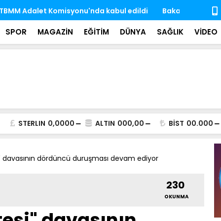
e dek 10 Antarktika, 6 Arktik bilim seferini Türk
Hayata veda
rçekleştirdi
iz bıraktı
SPOR
MAGAZİN
EĞİTİM
DÜNYA
SAĞLIK
VİDEO
STERLIN
0,0000
ALTIN
000,00
BİST
00.000
" davasının dördüncü duruşması devam ediyor
230
OKUNMA
esi" davasının