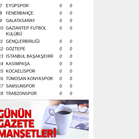
7
EYÜPSPOR
0
0
8
FENERBAHÇE
0
0
9
GALATASARAY
0
0
10
GAZİANTEP FUTBOL
0
0
KULÜBÜ
11
GENÇLERBİRLİĞİ
0
0
12
GÖZTEPE
0
0
13
İSTANBUL BAŞAKŞEHİR
0
0
14
KASIMPAŞA
0
0
15
KOCAELİSPOR
0
0
16
TÜMOSAN KONYASPOR
0
0
17
SAMSUNSPOR
0
0
18
TRABZONSPOR
0
0