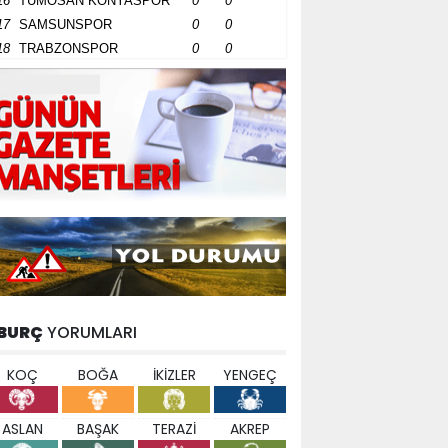
16
TÜMOSAN KONYASPOR
0
0
17
SAMSUNSPOR
0
0
18
TRABZONSPOR
0
0
BURÇ
YORUMLARI
KOÇ
BOĞA
İKİZLER
YENGEÇ
ASLAN
BAŞAK
TERAZİ
AKREP