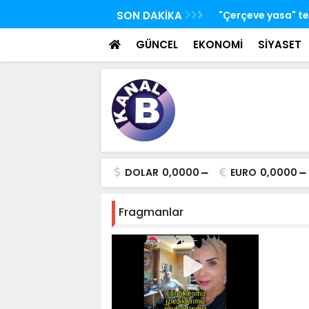
 TBMM Adalet Komisyonu'nda kabul edildi
SON DAKİKA
Bakan Kacır: Bugün
bilim insanları ge
GÜNCEL
EKONOMİ
SİYASET
DOLAR
0,0000
EURO
0,0000
Fragmanlar