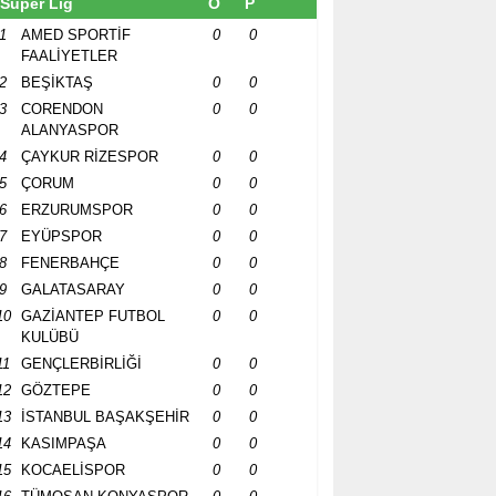
Süper Lig
O
P
1
AMED SPORTİF
0
0
FAALİYETLER
2
BEŞİKTAŞ
0
0
3
CORENDON
0
0
ALANYASPOR
4
ÇAYKUR RİZESPOR
0
0
5
ÇORUM
0
0
6
ERZURUMSPOR
0
0
7
EYÜPSPOR
0
0
8
FENERBAHÇE
0
0
9
GALATASARAY
0
0
10
GAZİANTEP FUTBOL
0
0
KULÜBÜ
11
GENÇLERBİRLİĞİ
0
0
12
GÖZTEPE
0
0
13
İSTANBUL BAŞAKŞEHİR
0
0
14
KASIMPAŞA
0
0
15
KOCAELİSPOR
0
0