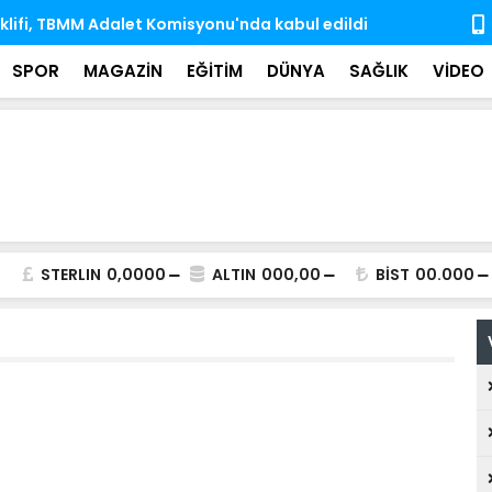
e dek 10 Antarktika, 6 Arktik bilim seferini Türk
Hayata veda
rçekleştirdi
iz bıraktı
SPOR
MAGAZİN
EĞİTİM
DÜNYA
SAĞLIK
VİDEO
STERLIN
0,0000
ALTIN
000,00
BİST
00.000