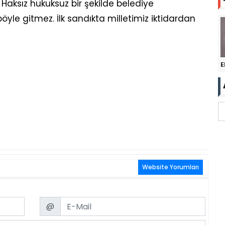
aksız hukuksuz bir şekilde belediye
böyle gitmez. İlk sandıkta milletimiz iktidardan
E
Website Yorumları
Email
@