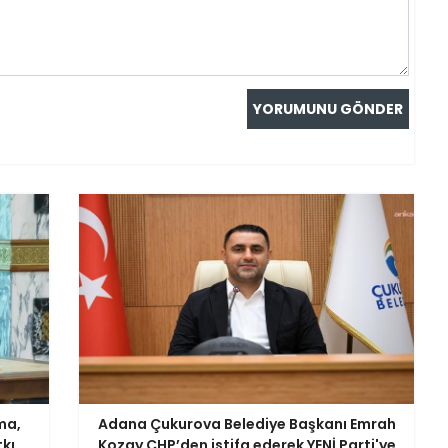
ma,
Adana Çukurova Belediye Başkanı Emrah
tkı
Kozay CHP’den istifa ederek YENİ Parti'ye