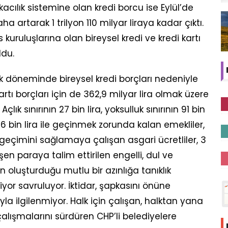
cılık sistemine olan kredi borcu ise Eylül’de
ha artarak 1 trilyon 110 milyar liraya kadar çıktı.
kuruluşlarına olan bireysel kredi ve kredi kartı
ldu.
lık döneminde bireysel kredi borçları nedeniyle
kartı borçları için de 362,9 milyar lira olmak üzere
lık sınırının 27 bin lira, yoksulluk sınırının 91 bin
 16 bin lira ile geçinmek zorunda kalan emekliler,
in geçimini sağlamaya çalışan asgari ücretliler, 3
işen paraya talim ettirilen engelli, dul ve
ın oluşturduğu mutlu bir azınlığa tanıklık
yor savruluyor. İktidar, şapkasını önüne
la ilgilenmiyor. Halk için çalışan, halktan yana
alışmalarını sürdüren CHP’li belediyelere