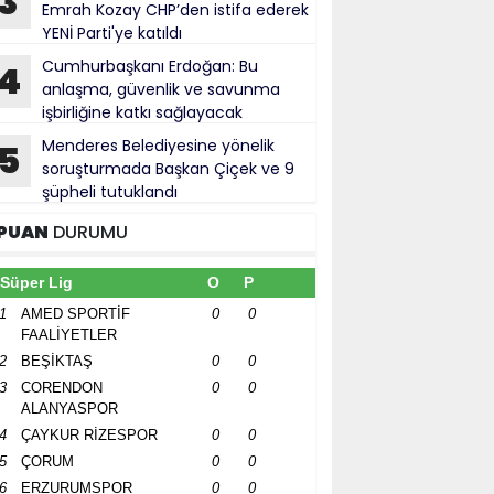
3
Emrah Kozay CHP’den istifa ederek
YENİ Parti'ye katıldı
Cumhurbaşkanı Erdoğan: Bu
4
anlaşma, güvenlik ve savunma
işbirliğine katkı sağlayacak
Menderes Belediyesine yönelik
5
soruşturmada Başkan Çiçek ve 9
şüpheli tutuklandı
PUAN
DURUMU
Süper Lig
O
P
1
AMED SPORTİF
0
0
FAALİYETLER
2
BEŞİKTAŞ
0
0
3
CORENDON
0
0
ALANYASPOR
4
ÇAYKUR RİZESPOR
0
0
5
ÇORUM
0
0
6
ERZURUMSPOR
0
0