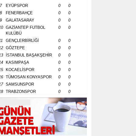
7
EYÜPSPOR
0
0
8
FENERBAHÇE
0
0
9
GALATASARAY
0
0
10
GAZİANTEP FUTBOL
0
0
KULÜBÜ
11
GENÇLERBİRLİĞİ
0
0
12
GÖZTEPE
0
0
13
İSTANBUL BAŞAKŞEHİR
0
0
14
KASIMPAŞA
0
0
15
KOCAELİSPOR
0
0
16
TÜMOSAN KONYASPOR
0
0
17
SAMSUNSPOR
0
0
18
TRABZONSPOR
0
0