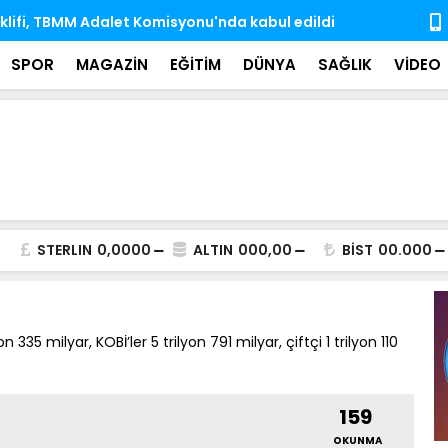
e dek 10 Antarktika, 6 Arktik bilim seferini Türk
Hayata veda
rçekleştirdi
iz bıraktı
SPOR
MAGAZİN
EĞİTİM
DÜNYA
SAĞLIK
VİDEO
STERLIN
0,0000
ALTIN
000,00
BİST
00.000
35 milyar, KOBİ’ler 5 trilyon 791 milyar, çiftçi 1 trilyon 110
159
OKUNMA