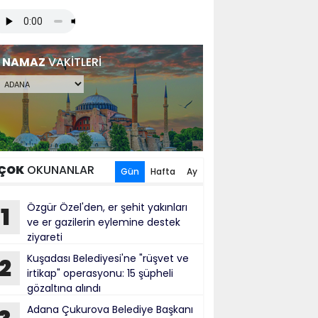
NAMAZ
VAKİTLERİ
ÇOK
OKUNANLAR
Gün
Hafta
Ay
Özgür Özel'den, er şehit yakınları
1
ve er gazilerin eylemine destek
ziyareti
Kuşadası Belediyesi'ne "rüşvet ve
2
irtikap" operasyonu: 15 şüpheli
gözaltına alındı
Adana Çukurova Belediye Başkanı