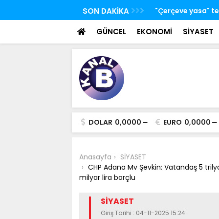
 TBMM Adalet Komisyonu'nda kabul edildi
SON DAKİKA
Bakan Kacır: Bugün
bilim insanları ge
GÜNCEL
EKONOMİ
SİYASET
DOLAR
0,0000
EURO
0,0000
Anasayfa
SİYASET
CHP Adana Mv Şevkin: Vatandaş 5 trilyon 3
milyar lira borçlu
SİYASET
Giriş Tarihi : 04-11-2025 15:24