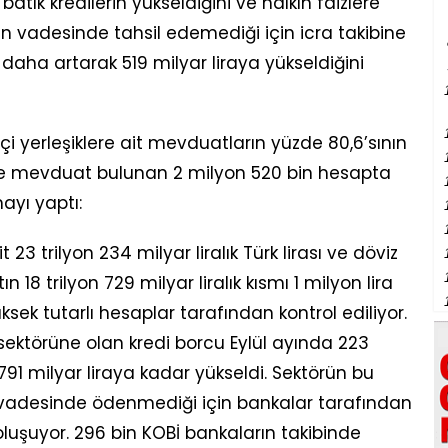
batık kredilerin yükseldiğini ve halkın faizlere
n vadesinde tahsil edemediği için icra takibine
ra daha artarak 519 milyar liraya yükseldiğini
çi yerleşiklere ait mevduatların yüzde 80,6’sının
inde mevduat bulunan 2 milyon 520 bin hesapta
ayı yaptı:
t 23 trilyon 234 milyar liralık Türk lirası ve döviz
8 trilyon 729 milyar liralık kısmı 1 milyon lira
k tutarlı hesaplar tarafından kontrol ediliyor.
k sektörüne olan kredi borcu Eylül ayında 223
 791 milyar liraya kadar yükseldi. Sektörün bu
mı vadesinde ödenmediği için bankalar tarafından
oluşuyor. 296 bin KOBİ bankaların takibinde