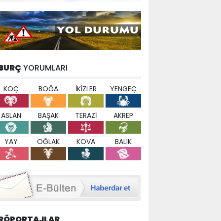
BURÇ
YORUMLARI
KOÇ
BOĞA
İKİZLER
YENGEÇ
ASLAN
BAŞAK
TERAZİ
AKREP
YAY
OĞLAK
KOVA
BALIK
RÖPORTAJLAR