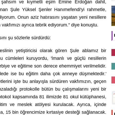
ta şahsım ve kıymetli eşim Emine Erdoğan dahil,
unan Şule Yüksel Şenler Hanımefendi'yi rahmetle,
iyorum. Onun aziz hatırasını yaşatan yeni nesillere
n vakfımızı ayrıca tebrik ediyorum." diye konuştu.
ı şu sözlerle sürdürdü:
eslinin yetiştiricisi olarak gören Şule ablamız bir
şu cümleleri kuruyordu, 'İmanlı ve güçlü nesillerin
 terbiye ve eğitime son derece ehemmiyet verilmelidir.
Ailede ise bu eğitim daha çok anneye düşmektedir.'
etlerini işte bu anlayışla sürdüren vakfımızın, geçen
mzaladığı protokolle bütün bu çalışmalarını yeni bir
otokol kapsamında 81 ilimizde 81 okul kütüphanesi,
im ve meslek atölyesi kurulacak. Ayrıca, içinde
a, 15 bin öğrencimize kırtasiye desteği sağlanacak.