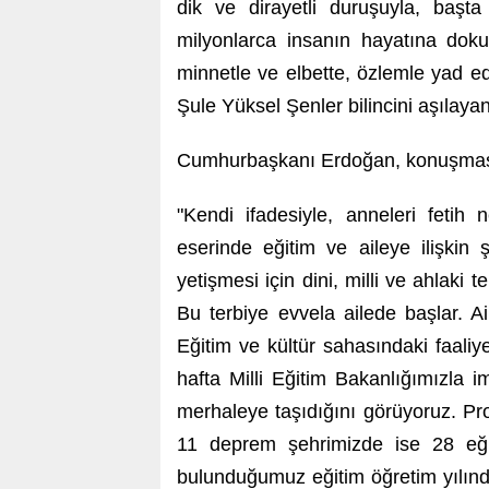
dik ve dirayetli duruşuyla, baş
milyonlarca insanın hayatına dok
minnetle ve elbette, özlemle yad ed
Şule Yüksel Şenler bilincini aşılaya
Cumhurbaşkanı Erdoğan, konuşmasın
"Kendi ifadesiyle, anneleri fetih n
eserinde eğitim ve aileye ilişkin 
yetişmesi için dini, milli ve ahlaki
Bu terbiye evvela ailede başlar. 
Eğitim ve kültür sahasındaki faaliy
hafta Milli Eğitim Bakanlığımızla i
merhaleye taşıdığını görüyoruz. Pr
11 deprem şehrimizde ise 28 eğit
bulunduğumuz eğitim öğretim yılınd