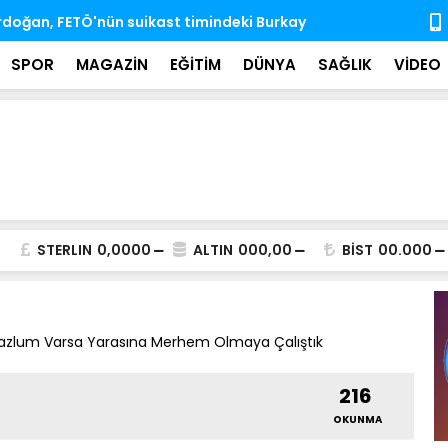
'nda ihtisas komisyonlarındaki boş üyeliklere
MSB: TSK, ka
almaya dev
SPOR
MAGAZİN
EĞİTİM
DÜNYA
SAĞLIK
VİDEO
STERLIN
0,0000
ALTIN
000,00
BİST
00.000
azlum Varsa Yarasına Merhem Olmaya Çalıştık
216
OKUNMA