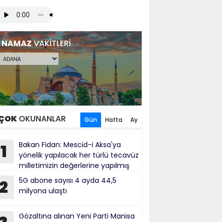
NAMAZ
VAKİTLERİ
ÇOK
OKUNANLAR
Gün
Hafta
Ay
Bakan Fidan: Mescid-i Aksa'ya
1
yönelik yapılacak her türlü tecavüz
milletimizin değerlerine yapılmış
bul ediliyor
5G abone sayısı 4 ayda 44,5
2
milyona ulaştı
Gözaltına alınan Yeni Parti Manisa