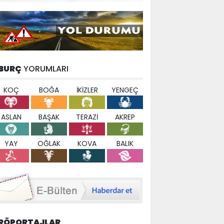
BURÇ
YORUMLARI
KOÇ
BOĞA
İKİZLER
YENGEÇ
ASLAN
BAŞAK
TERAZİ
AKREP
YAY
OĞLAK
KOVA
BALIK
RÖPORTAJLAR