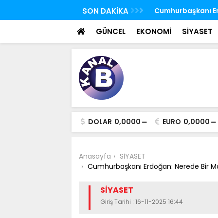
 FETÖ'nün suikast timindeki Burkay
SON DAKİKA
TBMM Genel Kurulu
oldu
seçim yapıldı
GÜNCEL
EKONOMİ
SİYASET
DOLAR
0,0000
EURO
0,0000
Anasayfa
SİYASET
Cumhurbaşkanı Erdoğan: Nerede Bir M
SİYASET
Giriş Tarihi : 16-11-2025 16:44