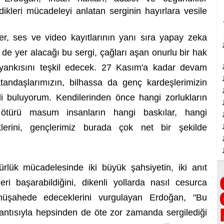
ikleri mücadeleyi anlatan serginin hayırlara vesile
ler, ses ve video kayıtlarının yanı sıra yapay zeka
in de yer alacağı bu sergi, çağları aşan onurlu bir hak
i yankısını teşkil edecek. 27 Kasım'a kadar devam
andaşlarımızın, bilhassa da genç kardeşlerimizin
i buluyorum. Kendilerinden önce hangi zorlukların
en ötürü masum insanların hangi baskılar, hangi
iklerini, gençlerimiz burada çok net bir şekilde
ürlük mücadelesinde iki büyük şahsiyetin, iki anıt
ri başarabildiğini, dikenli yollarda nasıl cesurca
 müşahede edeceklerini vurgulayan Erdoğan, "Bu
 yaşantısıyla hepsinden de öte zor zamanda sergilediği