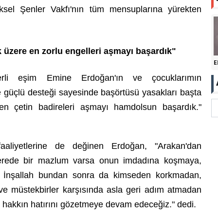
üksel Şenler Vakfı'nın tüm mensuplarına yürekten
 üzere en zorlu engelleri aşmayı başardık"
E
rli eşim Emine Erdoğan'ın ve çocuklarımın
de güçlü desteği sayesinde başörtüsü yasakları başta
en çetin badireleri aşmayı hamdolsun başardık."
 faaliyetlerine de değinen Erdoğan, "Arakan'dan
nerede bir mazlum varsa onun imdadına koşmaya,
. İnşallah bundan sonra da kimseden korkmadan,
e müstekbirler karşısında asla geri adım atmadan
 hakkın hatırını gözetmeye devam edeceğiz." dedi.