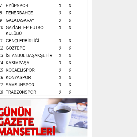
7
EYÜPSPOR
0
0
8
FENERBAHÇE
0
0
9
GALATASARAY
0
0
10
GAZİANTEP FUTBOL
0
0
KULÜBÜ
11
GENÇLERBİRLİĞİ
0
0
12
GÖZTEPE
0
0
13
İSTANBUL BAŞAKŞEHİR
0
0
14
KASIMPAŞA
0
0
15
KOCAELİSPOR
0
0
16
KONYASPOR
0
0
17
SAMSUNSPOR
0
0
18
TRABZONSPOR
0
0