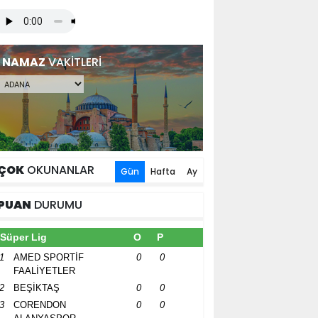
NAMAZ
VAKİTLERİ
ÇOK
OKUNANLAR
Gün
Hafta
Ay
PUAN
DURUMU
Süper Lig
O
P
1
AMED SPORTİF
0
0
FAALİYETLER
2
BEŞİKTAŞ
0
0
3
CORENDON
0
0