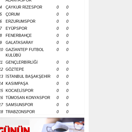
ALANYASPOR
4
ÇAYKUR RİZESPOR
0
0
5
ÇORUM
0
0
6
ERZURUMSPOR
0
0
7
EYÜPSPOR
0
0
8
FENERBAHÇE
0
0
9
GALATASARAY
0
0
10
GAZİANTEP FUTBOL
0
0
KULÜBÜ
11
GENÇLERBİRLİĞİ
0
0
12
GÖZTEPE
0
0
13
İSTANBUL BAŞAKŞEHİR
0
0
14
KASIMPAŞA
0
0
15
KOCAELİSPOR
0
0
16
TÜMOSAN KONYASPOR
0
0
17
SAMSUNSPOR
0
0
18
TRABZONSPOR
0
0