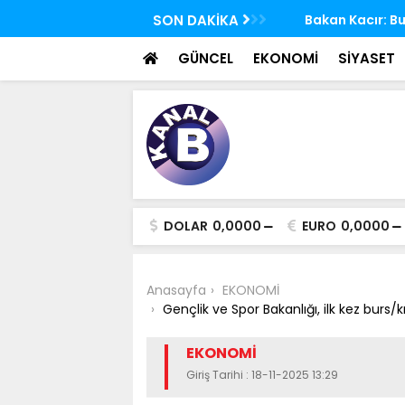
 TBMM Adalet Komisyonu'nda kabul edildi
SON DAKİKA
Bakan Kacır: Bugün
bilim insanları ge
GÜNCEL
EKONOMİ
SİYASET
DOLAR
0,0000
EURO
0,0000
Anasayfa
EKONOMİ
Gençlik ve Spor Bakanlığı, ilk kez burs
EKONOMİ
Giriş Tarihi : 18-11-2025 13:29