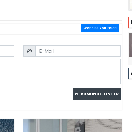
Website Yorumları
Email
@
E