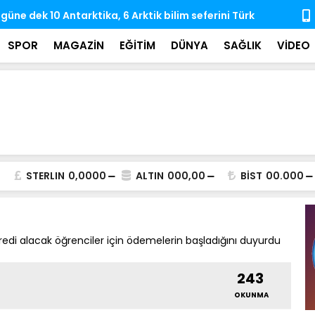
e dek 10 Antarktika, 6 Arktik bilim seferini Türk
Hayata veda
rçekleştirdi
iz bıraktı
SPOR
MAGAZİN
EĞİTİM
DÜNYA
SAĞLIK
VİDEO
STERLIN
0,0000
ALTIN
000,00
BİST
00.000
/kredi alacak öğrenciler için ödemelerin başladığını duyurdu
243
OKUNMA